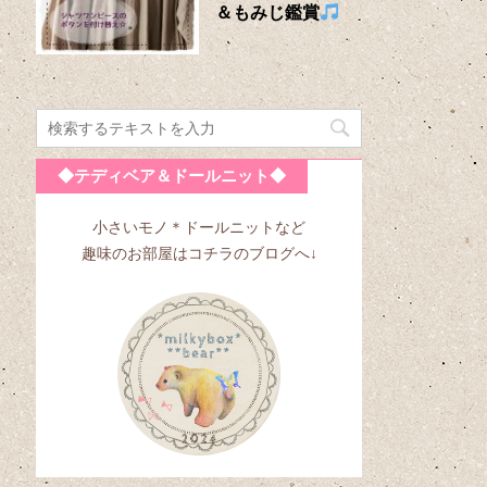
＆もみじ鑑賞
◆テディベア＆ドールニット◆
小さいモノ＊ドールニットなど
趣味のお部屋はコチラのブログへ↓