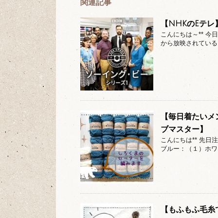
関連記事
【NHKのEテ
こんにちは～** 
から放映されている 【ソー
【毎日着たいメ
ブマスター】
こんにちは** 先
ブルー：（１）ホワ
【もふもふ毛糸