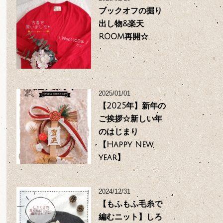
ブックオフの掘り
出し物&楽天
ROOM再開☆
2025/01/01
【2025年】新年の
ご挨拶☆新しい年
のはじまり
【Happy New
year】
2024/12/31
【もふもふ毛糸で
編むニット】しろ