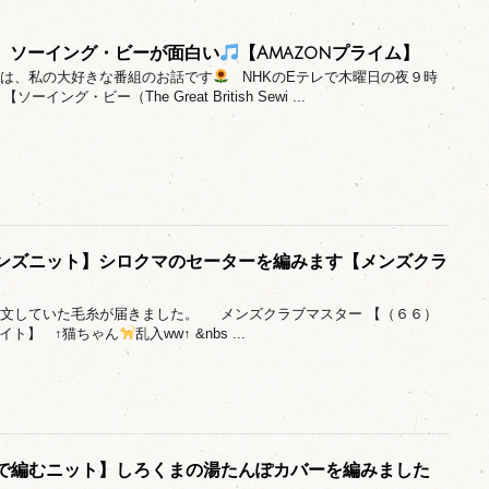
レ】ソーイング・ビーが面白い
【Amazonプライム】
今日は、私の大好きな番組のお話です
NHKのEテレで木曜日の夜９時
イング・ビー（The Great British Sewi ...
ンズニット】シロクマのセーターを編みます【メンズクラ
日注文していた毛糸が届きました。 メンズクラブマスター 【（６６）
イト】 ↑猫ちゃん
乱入ww↑ &nbs ...
で編むニット】しろくまの湯たんぽカバーを編みました