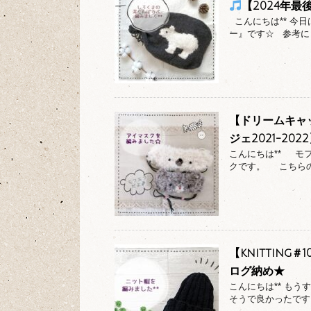
【2024年最
こんにちは** 今
ー』です☆ 参考にし
【ドリームキャ
ジェ2021-202
こんにちは** モ
クです。 こちらの
【knitting
ログ納め★
こんにちは** もう
そうで良かったです