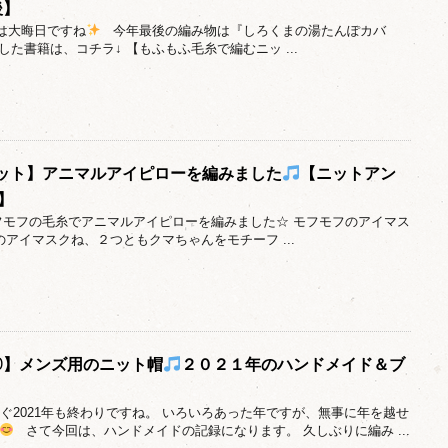
後】
日は大晦日ですね
今年最後の編み物は『しろくまの湯たんぽカバ
た書籍は、コチラ↓ 【もふもふ毛糸で編むニッ ...
ット】アニマルアイピローを編みました
【ニットアン
2】
フモフの毛糸でアニマルアイピローを編みました☆ モフモフのアイマス
アイマスクね、２つともクマちゃんをモチーフ ...
＃10】メンズ用のニット帽
２０２１年のハンドメイド＆ブ
すぐ2021年も終わりですね。 いろいろあった年ですが、無事に年を越せ
さて今回は、ハンドメイドの記録になります。 久しぶりに編み ...