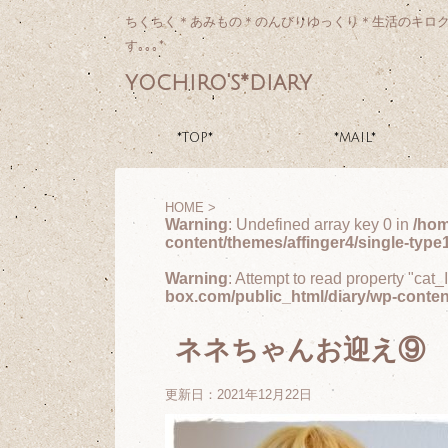
ちくちく＊あみもの＊のんびりゆっくり＊生活のキロ
す｡｡｡*
yochiro's*diary
*TOP*
*MAIL*
HOME
>
Warning
: Undefined array key 0 in
/hom
content/themes/affinger4/single-type
Warning
: Attempt to read property "cat_
box.com/public_html/diary/wp-conten
ネネちゃんお迎え⑨
更新日：
2021年12月22日