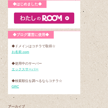
◆はじめました◆
◆ブログ運営に使用◆
◆ドメインはコチラで取得☆
お名前.com
◆使用中のサーバー
エックスサーバー
◆検索順位を調べるならコチラ☆
GRC
アーカイブ