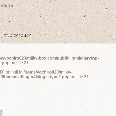
クを綴りま
*privacy policy*
e/yochiro823/milky-box.com/public_html/diary/wp-
1.php
on line
31
ID" on null in
/home/yochiro823/milky-
t/themes/affinger4/single-type1.php
on line
31