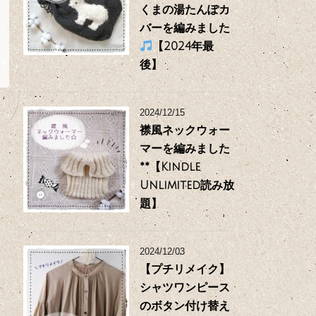
くまの湯たんぽカ
バーを編みました
【2024年最
後】
2024/12/15
襟風ネックウォー
マーを編みました
**【Kindle
Unlimited読み放
題】
2024/12/03
【プチリメイク】
シャツワンピース
のボタン付け替え