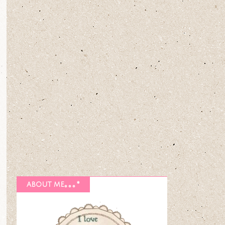
about me｡｡｡*