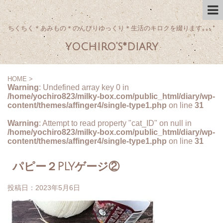
ちくちく＊あみもの＊のんびりゆっくり＊生活のキロクを綴ります｡｡｡*
yochiro's*diary
HOME
>
Warning
: Undefined array key 0 in
/home/yochiro823/milky-box.com/public_html/diary/wp-
content/themes/affinger4/single-type1.php
on line
31
Warning
: Attempt to read property "cat_ID" on null in
/home/yochiro823/milky-box.com/public_html/diary/wp-
content/themes/affinger4/single-type1.php
on line
31
パピー２PLYゲージ②
投稿日：
2023年5月6日