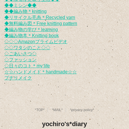
◆◆ミシン◆◆
◆◆編み物＊knitting
◆リサイクル毛糸＊Recycled yarn
◆無料編み図＊Free knitting pattern
◆編み物の学び＊learning
◆編み物本＊Knitting book
◇◇◇Amazonプライムビデオ
◇◇ワタシのこと◇◇
◇ごあいさつ◇
◇ファッション
◇日々のコト＊my life
☆☆ハンドメイド＊handmade☆☆
プチリメイク
*TOP*
*MAIL*
*privacy policy*
yochiro's*diary