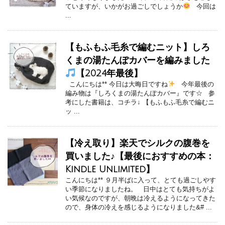
ていますが、いかがお過ごしでしょうか
今回は
...
【もふもふ毛糸で編むニット】しろ
くまの湯たんぽカバーを編みました
【2024年最後】
こんにちは** 今日は大晦日ですね
今年最後の
編み物は『しろくまの湯たんぽカバー』です☆ 参
考にした書籍は、コチラ↓ 【もふもふ毛糸で編むニ
ッ ...
【冷え取り】楽天でシルクの腹巻を
買いました♪【最後におすすめの本：
Kindle Unlimited】
こんにちは** ９月半ばに入って、とても過ごしやす
い季節になりましたね。 日中はとても気持ちがよ
い気候なのですが、朝晩は冷えるようになってきた
ので、身体の冷えを感じるようになりました&# ...