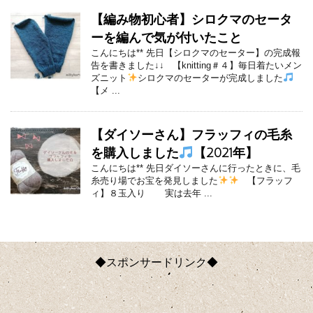
【編み物初心者】シロクマのセータ
ーを編んで気が付いたこと
こんにちは** 先日【シロクマのセーター】の完成報
告を書きました↓↓ 【knitting＃４】毎日着たいメン
ズニット
シロクマのセーターが完成しました
【メ ...
【ダイソーさん】フラッフィの毛糸
を購入しました
【2021年】
こんにちは** 先日ダイソーさんに行ったときに、毛
糸売り場でお宝を発見しました
【フラッフ
ィ】８玉入り 実は去年 ...
◆スポンサードリンク◆