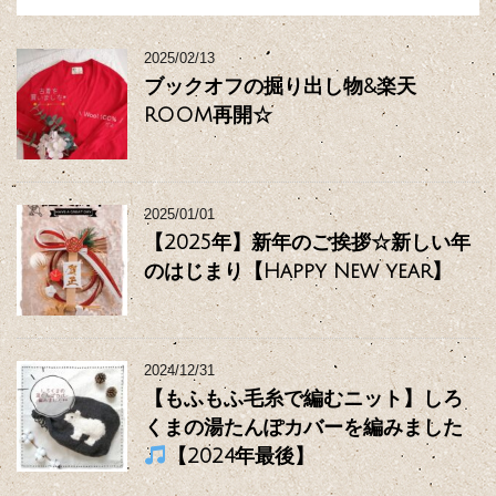
2025/02/13
ブックオフの掘り出し物&楽天
ROOM再開☆
2025/01/01
【2025年】新年のご挨拶☆新しい年
のはじまり【Happy New year】
2024/12/31
【もふもふ毛糸で編むニット】しろ
くまの湯たんぽカバーを編みました
【2024年最後】