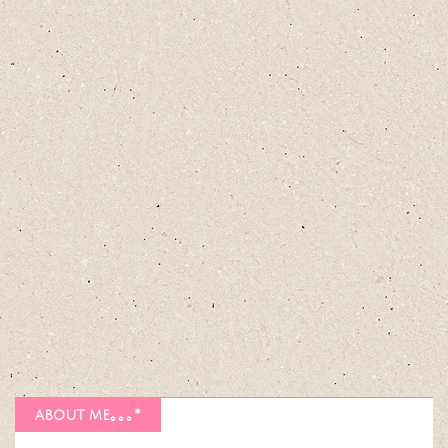
about me｡｡｡*