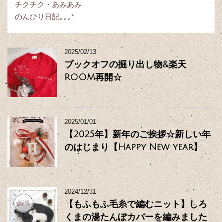
チクチク・あみあみ
のんびり日記｡｡｡*
2025/02/13
ブックオフの掘り出し物&楽天
ROOM再開☆
2025/01/01
【2025年】新年のご挨拶☆新しい年
のはじまり【Happy New year】
2024/12/31
【もふもふ毛糸で編むニット】しろ
くまの湯たんぽカバーを編みました