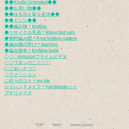
◆◆Kindle Unlimited◆◆
◆◆お買い物◆◆
◆◆ゆる冷え取り生活◆◆
◆◆ミシン◆◆
◆◆編み物＊knitting
◆リサイクル毛糸＊Recycled yarn
◆無料編み図＊Free knitting pattern
◆編み物の学び＊learning
◆編み物本＊Knitting book
◇◇◇Amazonプライムビデオ
◇◇ワタシのこと◇◇
◇ごあいさつ◇
◇ファッション
◇日々のコト＊my life
☆☆ハンドメイド＊handmade☆☆
プチリメイク
*TOP*
*MAIL*
*privacy policy*