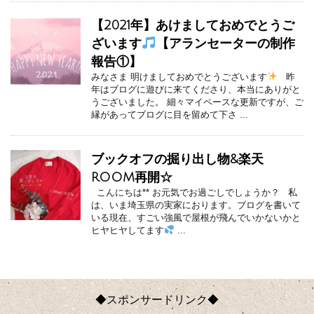
【2021年】あけましておめでとうご
ざいます
【アランセーターの制作
報告①】
みなさま 明けましておめでとうございます
昨
年はブログに遊びに来てくださり、本当にありがと
うございました。 細々マイペースな更新ですが、ご
縁があってブログに目を留めて下さ ...
ブックオフの掘り出し物&楽天
ROOM再開☆
こんにちは** お元気でお過ごしでしょうか？ 私
は、いま埼玉県の実家におります。ブログを書いて
いる現在、すごい強風で屋根が飛んでいかないかと
ヒヤヒヤしてます
...
◆スポンサードリンク◆