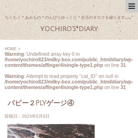
ちくちく＊あみもの＊のんびりゆっくり＊生活のキロクを綴ります｡｡｡*
yochiro's*diary
HOME
>
Warning
: Undefined array key 0 in
/home/yochiro823/milky-box.com/public_html/diary/wp-
content/themes/affinger4/single-type1.php
on line
31
Warning
: Attempt to read property "cat_ID" on null in
/home/yochiro823/milky-box.com/public_html/diary/wp-
content/themes/affinger4/single-type1.php
on line
31
パピー２PLYゲージ④
投稿日：
2023年5月6日