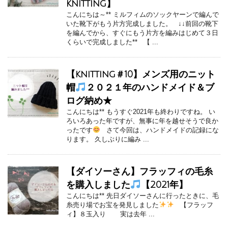
knitting】
こんにちは～** ミルフィムのソックヤーンで編んで
いた靴下がもう片方完成しました。 ↓↓前回の靴下
を編んでから、すぐにもう片方を編みはじめて３日
くらいで完成しました** 【 ...
【knitting＃10】メンズ用のニット
帽
２０２１年のハンドメイド＆ブ
ログ納め★
こんにちは** もうすぐ2021年も終わりですね。 い
ろいろあった年ですが、無事に年を越せそうで良か
ったです
さて今回は、ハンドメイドの記録にな
ります。 久しぶりに編み ...
【ダイソーさん】フラッフィの毛糸
を購入しました
【2021年】
こんにちは** 先日ダイソーさんに行ったときに、毛
糸売り場でお宝を発見しました
【フラッフ
ィ】８玉入り 実は去年 ...