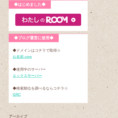
◆はじめました◆
◆ブログ運営に使用◆
◆ドメインはコチラで取得☆
お名前.com
◆使用中のサーバー
エックスサーバー
◆検索順位を調べるならコチラ☆
GRC
アーカイブ