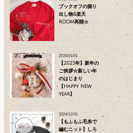
ブックオフの掘り
出し物&楽天
ROOM再開☆
2025/01/01
【2025年】新年の
ご挨拶☆新しい年
のはじまり
【Happy New
year】
2024/12/31
【もふもふ毛糸で
編むニット】しろ