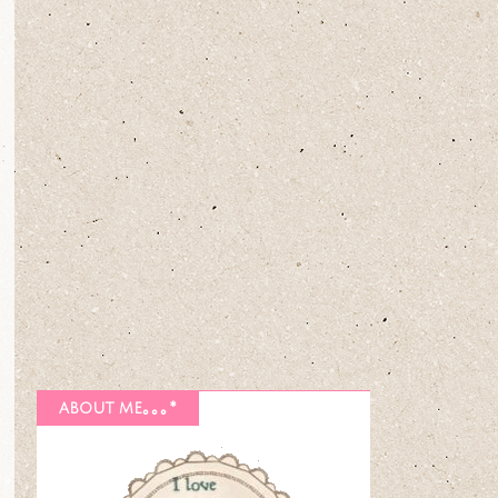
about me｡｡｡*