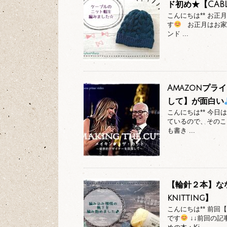
ド初め★【CABL
こんにちは** お
す
お正月はお家
ンド ...
Amazonプ
して】が面白い
こんにちは** 今
ているので、そのこ
も書き ...
【輪針２本】な
knitting】
こんにちは** 前
です
↓↓前回の記