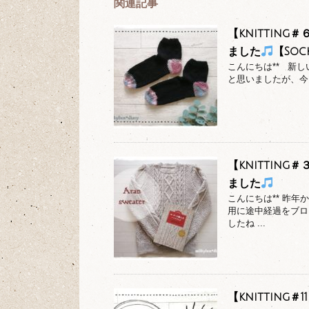
関連記事
【knittin
ました
【Sock
こんにちは** 新
と思いましたが、今
【knittin
ました
こんにちは** 昨
用に途中経過をブロ
したね ...
【knitting