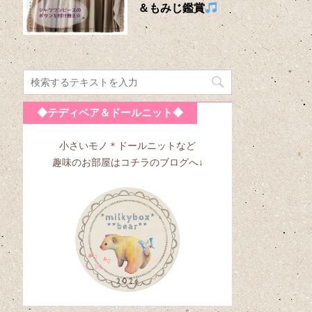
＆もみじ鑑賞
◆テディベア＆ドールニット◆
小さいモノ＊ドールニットなど
趣味のお部屋はコチラのブログへ↓