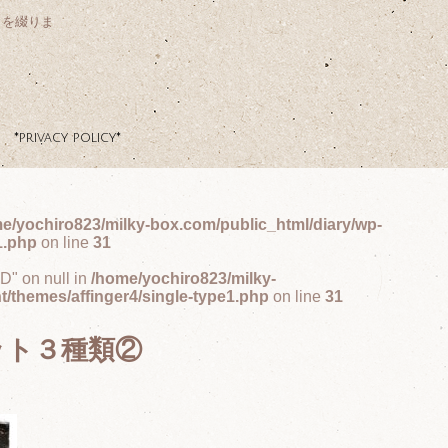
クを綴りま
*privacy policy*
e/yochiro823/milky-box.com/public_html/diary/wp-
1.php
on line
31
ID" on null in
/home/yochiro823/milky-
t/themes/affinger4/single-type1.php
on line
31
ット３種類②