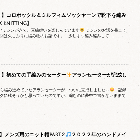
g＃６】コロポックル＆ミルフィムソックヤーンで靴下を編み
 knitting】
しいミシンがきて、直線縫いを楽しんでいます
ミシンのお話を書こう
回は久しぶりに編み物のお話です。 少しずつ編み編みして ...
g＃３】初めての手編みのセーター
アランセーターが完成し
年から編み進めていたアランセーターが、ついに完成しました～
記録
グに残そうかと思っていたのですが、編むのに夢中で書かないままで
＃11】メンズ用のニット帽part２
２０２２年のハンドメイ