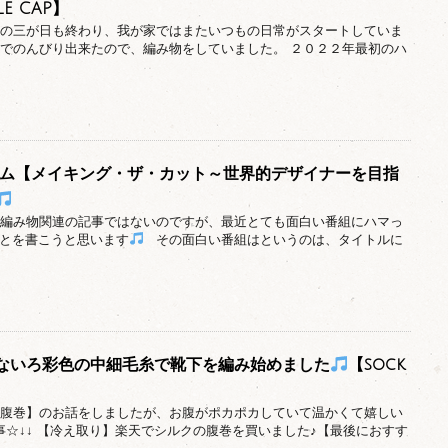
E CAP】
正月の三が日も終わり、我が家ではまたいつもの日常がスタートしていま
でのんびり出来たので、編み物をしていました。 ２０２２年最初のハ
ライム【メイキング・ザ・カット～世界的デザイナーを目指
日は編み物関連の記事ではないのですが、最近とても面白い番組にハマっ
とを書こうと思います
その面白い番組はというのは、タイトルに
ないろ彩色の中細毛糸で靴下を編み始めました
【sock
回【腹巻】のお話をしましたが、お腹がポカポカしていて温かくて嬉しい
事☆↓↓ 【冷え取り】楽天でシルクの腹巻を買いました♪【最後におすす