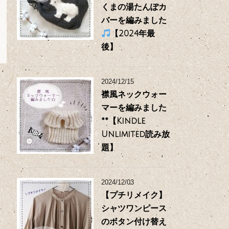
くまの湯たんぽカ
バーを編みました
【2024年最
後】
2024/12/15
襟風ネックウォー
マーを編みました
**【Kindle
Unlimited読み放
題】
2024/12/03
【プチリメイク】
シャツワンピース
のボタン付け替え