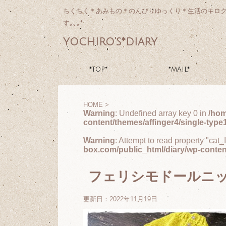
ちくちく＊あみもの＊のんびりゆっくり＊生活のキロ
す｡｡｡*
yochiro's*diary
*TOP*
*MAIL*
HOME
>
Warning
: Undefined array key 0 in
/hom
content/themes/affinger4/single-type
Warning
: Attempt to read property "cat_
box.com/public_html/diary/wp-conten
フェリシモドールニ
更新日：
2022年11月19日