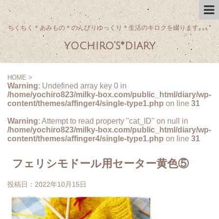
ちくちく＊あみもの＊のんびりゆっくり＊生活のキロクを綴ります｡｡｡*
yochiro's*diary
HOME
>
Warning
: Undefined array key 0 in
/home/yochiro823/milky-box.com/public_html/diary/wp-
content/themes/affinger4/single-type1.php
on line
31
Warning
: Attempt to read property "cat_ID" on null in
/home/yochiro823/milky-box.com/public_html/diary/wp-
content/themes/affinger4/single-type1.php
on line
31
フェリシモドール用セーター黄色⑤
投稿日：
2022年10月15日