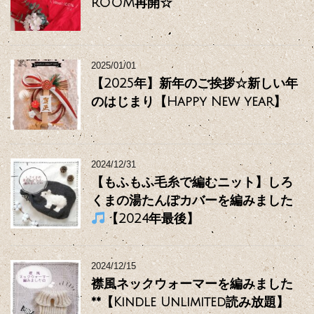
ROOM再開☆
2025/01/01
【2025年】新年のご挨拶☆新しい年
のはじまり【Happy New year】
2024/12/31
【もふもふ毛糸で編むニット】しろ
くまの湯たんぽカバーを編みました
【2024年最後】
2024/12/15
襟風ネックウォーマーを編みました
**【Kindle Unlimited読み放題】