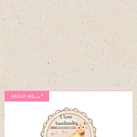
about me｡｡｡*