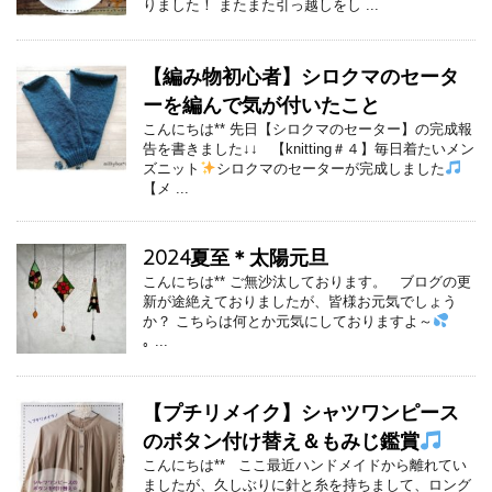
りました！ またまた引っ越しをし ...
【編み物初心者】シロクマのセータ
ーを編んで気が付いたこと
こんにちは** 先日【シロクマのセーター】の完成報
告を書きました↓↓ 【knitting＃４】毎日着たいメン
ズニット
シロクマのセーターが完成しました
【メ ...
2024夏至＊太陽元旦
こんにちは** ご無沙汰しております。 ブログの更
新が途絶えておりましたが、皆様お元気でしょう
か？ こちらは何とか元気にしておりますよ～
｡ ...
【プチリメイク】シャツワンピース
のボタン付け替え＆もみじ鑑賞
こんにちは** ここ最近ハンドメイドから離れてい
ましたが、久しぶりに針と糸を持ちまして、ロング