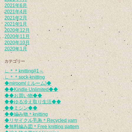
2021年6月
2021年4月
2021年2月
2021年1月
2020年12月
2020年11月
2020年10月
2020年1月
カテゴリー
∟＊＊knitting#1～
∟＊＊sock-knitting
◆miroom(ミルーム)◆
◆◆Kindle Unlimited◆◆
◆◆お買い物◆◆
◆◆ゆる冷え取り生活◆◆
◆◆ミシン◆◆
◆◆編み物＊knitting
◆リサイクル毛糸＊Recycled yarn
◆無料編み図＊Free knitting pattern