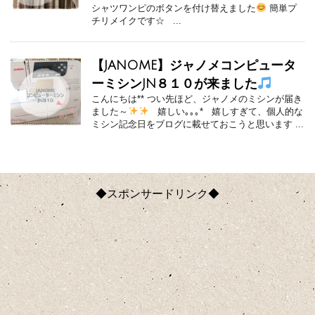
シャツワンピのボタンを付け替えました
簡単プ
チリメイクです☆ ...
【JANOME】ジャノメコンピュータ
ーミシンJN８１０が来ました
こんにちは** つい先ほど、ジャノメのミシンが届き
ました～
嬉しい｡｡｡* 嬉しすぎて、個人的な
ミシン記念日をブログに載せておこうと思います ...
◆スポンサードリンク◆