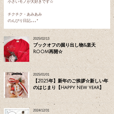
小さいモノが大好きです☆
チクチク・あみあみ
のんびり日記｡｡｡*
2025/02/13
ブックオフの掘り出し物&楽天
ROOM再開☆
2025/01/01
【2025年】新年のご挨拶☆新しい年
のはじまり【Happy New year】
2024/12/31