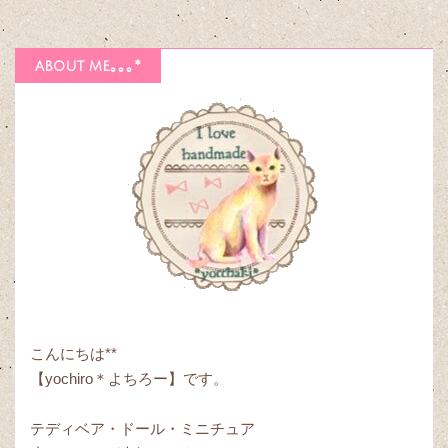
about me｡｡｡*
こんにちは**
【yochiro＊よちろー】です。
テディベア・ドール・ミニチュア