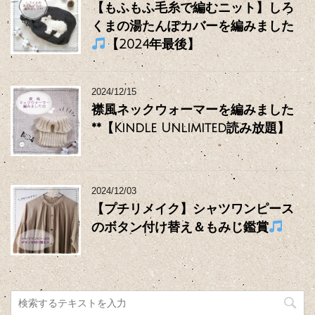
【もふもふ毛糸で編むニット】しろ
くまの湯たんぽカバーを編みました
【2024年最後】
2024/12/15
襟風ネックウォーマーを編みました
**【Kindle Unlimited読み放題】
2024/12/03
【プチリメイク】シャツワンピース
のボタン付け替え＆もみじ鑑賞