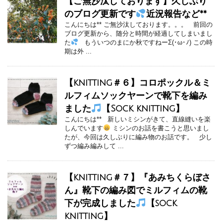
【ご無沙汰しております】久しぶり
のブログ更新です
近況報告など**
こんにちは** ご無沙汰しております。。。 前回の
ブログ更新から、随分と時間が経過してしまいまし
た
もういつのまにか秋ですねーΣ(･ω･ﾉ) この時
期は外 ...
【knitting＃６】コロポックル＆ミ
ルフィムソックヤーンで靴下を編み
ました
【Sock knitting】
こんにちは** 新しいミシンがきて、直線縫いを楽
しんでいます
ミシンのお話を書こうと思いまし
たが、今回は久しぶりに編み物のお話です。 少し
ずつ編み編みして ...
【knitting＃７】『あみちくらぼさ
ん』靴下の編み図でミルフィムの靴
下が完成しました
【sock
knitting】