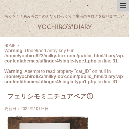
ちくちく＊あみもの＊のんびりゆっくり＊生活のキロクを綴ります｡｡｡*
yochiro's*diary
HOME
>
Warning
: Undefined array key 0 in
/home/yochiro823/milky-box.com/public_html/diary/wp-
content/themes/affinger4/single-type1.php
on line
31
Warning
: Attempt to read property "cat_ID" on null in
/home/yochiro823/milky-box.com/public_html/diary/wp-
content/themes/affinger4/single-type1.php
on line
31
フェリシモミニチュアベア①
更新日：
2022年10月6日