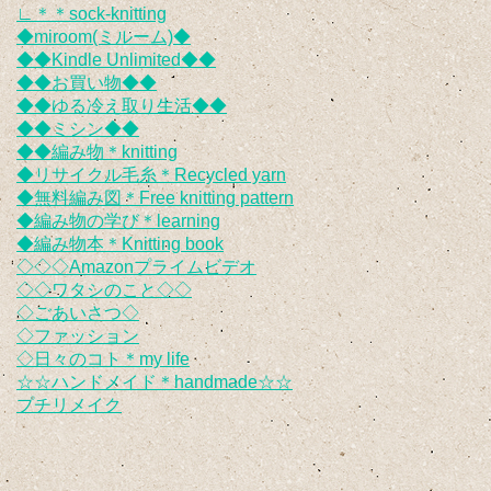
∟＊＊sock-knitting
◆miroom(ミルーム)◆
◆◆Kindle Unlimited◆◆
◆◆お買い物◆◆
◆◆ゆる冷え取り生活◆◆
◆◆ミシン◆◆
◆◆編み物＊knitting
◆リサイクル毛糸＊Recycled yarn
◆無料編み図＊Free knitting pattern
◆編み物の学び＊learning
◆編み物本＊Knitting book
◇◇◇Amazonプライムビデオ
◇◇ワタシのこと◇◇
◇ごあいさつ◇
◇ファッション
◇日々のコト＊my life
☆☆ハンドメイド＊handmade☆☆
プチリメイク