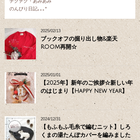
チクチク・あみあみ
のんびり日記｡｡｡*
2025/02/13
ブックオフの掘り出し物&楽天
ROOM再開☆
2025/01/01
【2025年】新年のご挨拶☆新しい年
のはじまり【Happy New year】
2024/12/31
【もふもふ毛糸で編むニット】しろ
くまの湯たんぽカバーを編みました