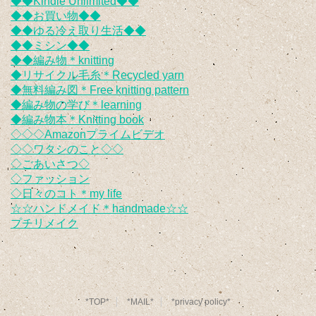
◆◆Kindle Unlimited◆◆
◆◆お買い物◆◆
◆◆ゆる冷え取り生活◆◆
◆◆ミシン◆◆
◆◆編み物＊knitting
◆リサイクル毛糸＊Recycled yarn
◆無料編み図＊Free knitting pattern
◆編み物の学び＊learning
◆編み物本＊Knitting book
◇◇◇Amazonプライムビデオ
◇◇ワタシのこと◇◇
◇ごあいさつ◇
◇ファッション
◇日々のコト＊my life
☆☆ハンドメイド＊handmade☆☆
プチリメイク
*TOP*
*MAIL*
*privacy policy*