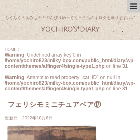
ちくちく＊あみもの＊のんびりゆっくり＊生活のキロクを綴ります｡｡｡*
yochiro's*diary
HOME
>
Warning
: Undefined array key 0 in
/home/yochiro823/milky-box.com/public_html/diary/wp-
content/themes/affinger4/single-type1.php
on line
31
Warning
: Attempt to read property "cat_ID" on null in
/home/yochiro823/milky-box.com/public_html/diary/wp-
content/themes/affinger4/single-type1.php
on line
31
フェリシモミニチュアベア⑰
更新日：
2022年10月6日