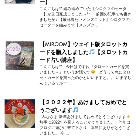
ー】
こんにちは** 編み進めていた【シロクマのセータ
ー】が先日完成しました～** 前回の記事でも書き
ましたが↓ 【毎日着たいメンズニット】シロクマの
セーターを編みます【メンズク ...
【miroom】ウェイト版タロットカ
ードを購入しました
【タロットカ
ード占い講座】
こんにちは** 今日はですね『タロットカードを買
いました～』というお話です
どうして急にタロ
ットカードを買ったのかといいますと。。 いま楽し
んでいるミルー ...
【２０２２年】あけましておめでと
うございます
みなさま 新年あけましておめでとうございます
無事に2022年を迎えることができました。 昨年は
ブログに遊びに来て下さり、本当にありがとうござ
いました。 今 ...