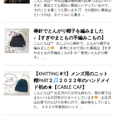
こんにちは** 今日は編み物関連の記事ではないので
すが、最近とても面白い番組にハマっているので、
そのことを書こうと思います
その面白い番組は
というのは、タイトルにも書き ...
棒針でとんがり帽子を編みました
♪【すぎやまともの手編みこもの】
こんにちは** 久しぶりに棒針で、とんがり帽子を
編みました
参考にさせて頂いた書籍は 【すぎ
やまともの手編みこもの】の『黄色いとんがり帽
子』 ...
【knitting＃11】メンズ用のニット
帽part２
２０２２年のハンドメイ
ド初め★【CABLE CAP】
こんにちは** お正月の三が日も終わり、我が家では
またいつもの日常がスタートしています
お正月
はお家でのんびり出来たので、編み物をしていまし
た。 ２０２２年最初のハンド ...