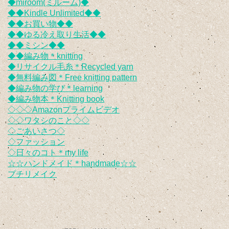
◆miroom(ミルーム)◆
◆◆Kindle Unlimited◆◆
◆◆お買い物◆◆
◆◆ゆる冷え取り生活◆◆
◆◆ミシン◆◆
◆◆編み物＊knitting
◆リサイクル毛糸＊Recycled yarn
◆無料編み図＊Free knitting pattern
◆編み物の学び＊learning
◆編み物本＊Knitting book
◇◇◇Amazonプライムビデオ
◇◇ワタシのこと◇◇
◇ごあいさつ◇
◇ファッション
◇日々のコト＊my life
☆☆ハンドメイド＊handmade☆☆
プチリメイク