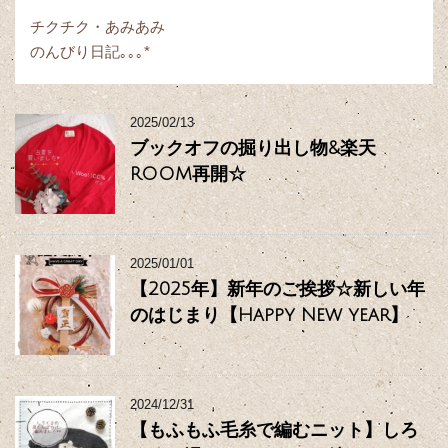
チクチク・あみあみ
のんびり日記｡｡｡*
2025/02/13
ブックオフの掘り出し物&楽天
ROOM再開☆
2025/01/01
【2025年】新年のご挨拶☆新しい年
のはじまり【Happy New year】
2024/12/31
【もふもふ毛糸で編むニット】しろ