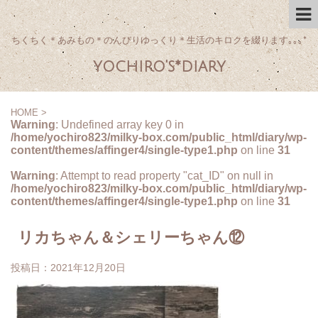
ちくちく＊あみもの＊のんびりゆっくり＊生活のキロクを綴ります｡｡｡*
yochiro's*diary
HOME
>
Warning
: Undefined array key 0 in
/home/yochiro823/milky-box.com/public_html/diary/wp-
content/themes/affinger4/single-type1.php
on line
31
Warning
: Attempt to read property "cat_ID" on null in
/home/yochiro823/milky-box.com/public_html/diary/wp-
content/themes/affinger4/single-type1.php
on line
31
リカちゃん＆シェリーちゃん⑫
投稿日：
2021年12月20日