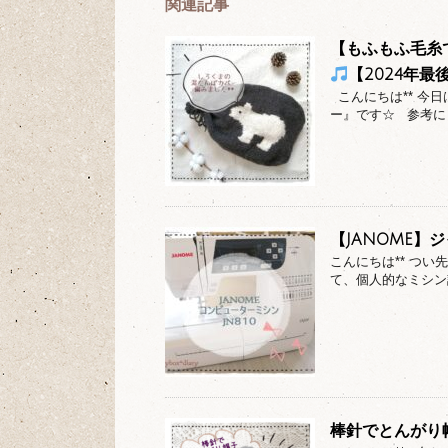
関連記事
【もふもふ毛糸
【2024年最
こんにちは** 今
ー』です☆ 参考にし
【JANOME】
こんにちは** つ
て、個人的なミシン
棒針でとんがり