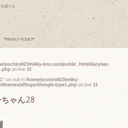
クを綴りま
*privacy policy*
e/yochiro823/milky-box.com/public_html/diary/wp-
1.php
on line
31
ID" on null in
/home/yochiro823/milky-
t/themes/affinger4/single-type1.php
on line
31
ちゃん28