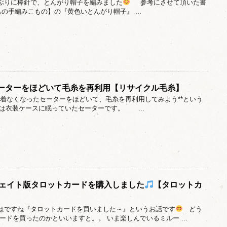
しぶりに棒針で、とんがり帽子を編みました
参考にさせて頂いた書
の手編みこもの】の『黄色いとんがり帽子』 ...
ーターをほどいて毛糸を再利用【リサイクル毛糸】
回は着なくなったセーターをほどいて、毛糸を再利用してみよう**という
は衣装ケースに眠っていたセーターです。 ...
】ウェイト版タロットカードを購入しました
【タロットカ
日はですね『タロットカードを買いました～』というお話です
どう
ードを買ったのかといいますと。。 いま楽しんでいるミルー ...