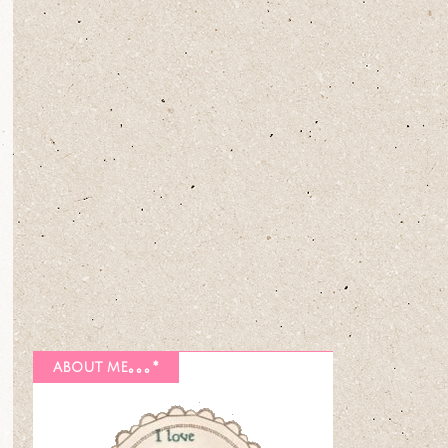
about me｡｡｡*