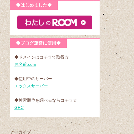
◆はじめました◆
◆ブログ運営に使用◆
◆ドメインはコチラで取得☆
お名前.com
◆使用中のサーバー
エックスサーバー
◆検索順位を調べるならコチラ☆
GRC
アーカイブ