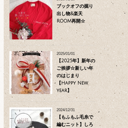
ブックオフの掘り
出し物&楽天
ROOM再開☆
2025/01/01
【2025年】新年の
ご挨拶☆新しい年
のはじまり
【Happy New
year】
2024/12/31
【もふもふ毛糸で
編むニット】しろ