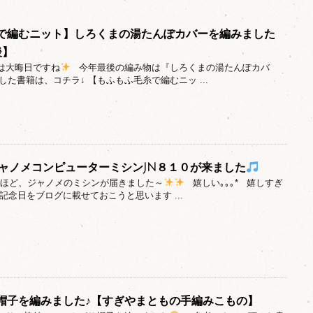
で編むニット】しろくまの湯たんぽカバーを編みました
後】
日は大晦日ですね
今年最後の編み物は『しろくまの湯たんぽカバ
た書籍は、コチラ↓ 【もふもふ毛糸で編むニッ ...
ジャノメコンピューターミシンJN８１０が来ました
い先ほど、ジャノメのミシンが届きました～
嬉しい｡｡｡* 嬉しすぎ
記念日をブログに載せておこうと思います ...
帽子を編みました♪【すぎやまともの手編みこもの】