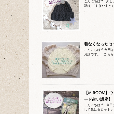
こんにちは** 久
籍は 【すぎやまとも
着なくなったセ
こんにちは** 今
お話です。 こちら
【miroom
ード占い講座】
こんにちは** 今
して急にタロットカ