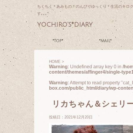
ちくちく＊あみもの＊のんびりゆっくり＊生活のキロ
す｡｡｡*
yochiro's*diary
*TOP*
*MAIL*
HOME
>
Warning
: Undefined array key 0 in
/hom
content/themes/affinger4/single-type
Warning
: Attempt to read property "cat_
box.com/public_html/diary/wp-conten
リカちゃん＆シェリー
投稿日：
2021年12月20日