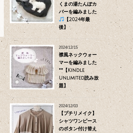
くまの湯たんぽカ
バーを編みました
【2024年最
後】
2024/12/15
襟風ネックウォー
マーを編みました
**【Kindle
Unlimited読み放
題】
2024/12/03
【プチリメイク】
シャツワンピース
のボタン付け替え