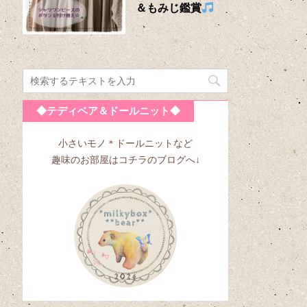
＆もみじ鑑賞
◆テディベア＆ドールニット◆
小さいモノ＊ドールニットなど
趣味のお部屋はコチラのブログへ↓