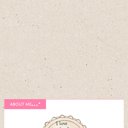
about me｡｡｡*