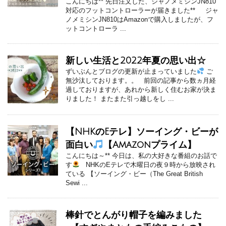
こんにちは** 先日注文した、ジャノメミシンJN810
対応のフットコントローラーが届きました** ジャ
ノメミシンJN810はAmazonで購入しましたが、フ
ットコントローラ ...
新しい生活と2022年夏の思い出☆
ずいぶんとブログの更新が止まっていました
ご
無沙汰しております。。 前回の記事から数ヵ月経
過しておりますが、あれから新しく住むお家が決ま
りました！ またまた引っ越しをし ...
【NHKのEテレ】ソーイング・ビーが
面白い
【Amazonプライム】
こんにちは～** 今日は、私の大好きな番組のお話で
す
NHKのEテレで木曜日の夜９時から放映され
ている 【ソーイング・ビー（The Great British
Sewi ...
棒針でとんがり帽子を編みました