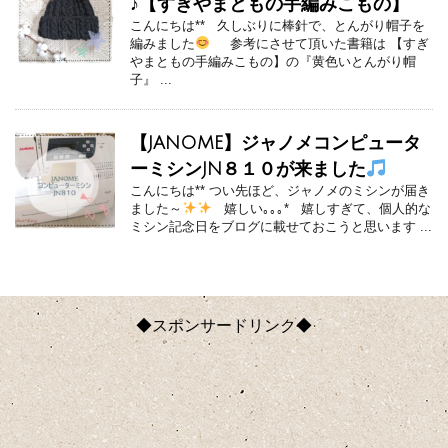
♪【すぎやまともの手編みこもの】
こんにちは** 久しぶりに棒針で、とんがり帽子を
編みました
参考にさせて頂いた書籍は 【すぎ
やまともの手編みこもの】の『黄色いとんがり帽
子』 ...
【JANOME】ジャノメコンピュータ
ーミシンJN８１０が来ました
こんにちは** つい先ほど、ジャノメのミシンが届き
ました～
嬉しい｡｡｡* 嬉しすぎて、個人的な
ミシン記念日をブログに載せておこうと思います ...
◆スポンサードリンク◆