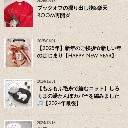
2025/02/13
ブックオフの掘り出し物&楽天
ROOM再開☆
2025/01/01
【2025年】新年のご挨拶☆新しい年
のはじまり【Happy New year】
2024/12/31
【もふもふ毛糸で編むニット】しろ
くまの湯たんぽカバーを編みました
【2024年最後】
2024/12/15