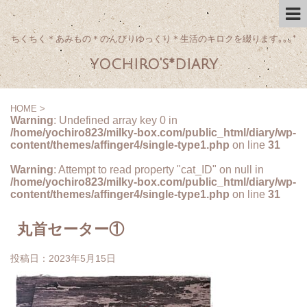
ちくちく＊あみもの＊のんびりゆっくり＊生活のキロクを綴ります｡｡｡*
yochiro's*diary
HOME
>
Warning
: Undefined array key 0 in
/home/yochiro823/milky-box.com/public_html/diary/wp-
content/themes/affinger4/single-type1.php
on line
31
Warning
: Attempt to read property "cat_ID" on null in
/home/yochiro823/milky-box.com/public_html/diary/wp-
content/themes/affinger4/single-type1.php
on line
31
丸首セーター①
投稿日：
2023年5月15日