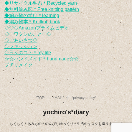
◆リサイクル毛糸＊Recycled yarn
◆無料編み図＊Free knitting pattern
◆編み物の学び＊learning
◆編み物本＊Knitting book
◇◇◇Amazonプライムビデオ
◇◇ワタシのこと◇◇
◇ごあいさつ◇
◇ファッション
◇日々のコト＊my life
☆☆ハンドメイド＊handmade☆☆
プチリメイク
*TOP*
*MAIL*
*privacy policy*
yochiro's*diary
ちくちく＊あみもの＊のんびりゆっくり＊生活のキロクを綴ります｡｡｡*