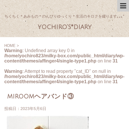
ちくちく＊あみもの＊のんびりゆっくり＊生活のキロクを綴ります｡｡｡*
yochiro's*diary
HOME
>
Warning
: Undefined array key 0 in
/home/yochiro823/milky-box.com/public_html/diary/wp-
content/themes/affinger4/single-type1.php
on line
31
Warning
: Attempt to read property "cat_ID" on null in
/home/yochiro823/milky-box.com/public_html/diary/wp-
content/themes/affinger4/single-type1.php
on line
31
miroomヘアバンド③
投稿日：
2023年5月6日