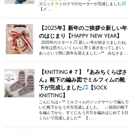
ズニット
シロクマのセーターが完成しました
【メ ...
【2025年】新年のご挨拶☆新しい年
のはじまり【Happy New year】
2025年のスタート
新しい年が始まりましたね。
昨年は恐ろしいくらいに早く過ぎ去ってしまい、
あっという間に新年を迎えました～** みなさま ...
【knitting＃７】『あみちくらぼさ
ん』靴下の編み図でミルフィムの靴
下が完成しました
【sock
knitting】
こんにちは～** ミルフィムのソックヤーンで編んで
いた靴下がもう片方完成しました。 ↓↓前回の靴下
を編んでから、すぐにもう片方を編みはじめて３日
くらいで完成しました** 【 ...