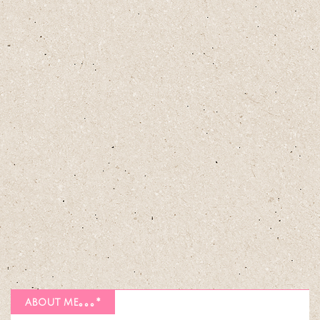
about me｡｡｡*