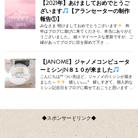
【2021年】あけましておめでとうご
ざいます
【アランセーターの制作
報告①】
みなさま 明けましておめでとうございます
昨
年はブログに遊びに来てくださり、本当にありがと
うございました。 細々マイペースな更新ですが、ご
縁があってブログに目を留めて下さ ...
【JANOME】ジャノメコンピュータ
ーミシンJN８１０が来ました
こんにちは** つい先ほど、ジャノメのミシンが届き
ました～
嬉しい｡｡｡* 嬉しすぎて、個人的な
ミシン記念日をブログに載せておこうと思います ...
◆スポンサードリンク◆