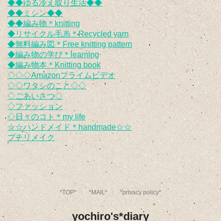
◆◆ゆる冷え取り生活◆◆
◆◆ミシン◆◆
◆◆編み物＊knitting
◆リサイクル毛糸＊Recycled yarn
◆無料編み図＊Free knitting pattern
◆編み物の学び＊learning
◆編み物本＊Knitting book
◇◇◇Amazonプライムビデオ
◇◇ワタシのこと◇◇
◇ごあいさつ◇
◇ファッション
◇日々のコト＊my life
☆☆ハンドメイド＊handmade☆☆
プチリメイク
*TOP*
*MAIL*
*privacy policy*
yochiro's*diary