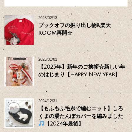
2025/02/13
ブックオフの掘り出し物&楽天
ROOM再開☆
2025/01/01
【2025年】新年のご挨拶☆新しい年
のはじまり【Happy New year】
2024/12/31
【もふもふ毛糸で編むニット】しろ
くまの湯たんぽカバーを編みました
【2024年最後】