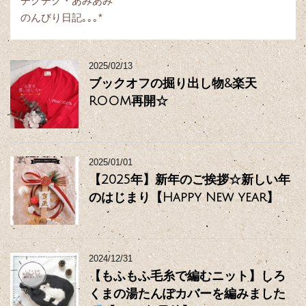
チクチク・あみあみ
のんびり日記｡｡｡*
2025/02/13
ブックオフの掘り出し物&楽天
ROOM再開☆
2025/01/01
【2025年】新年のご挨拶☆新しい年
のはじまり【Happy New year】
2024/12/31
【もふもふ毛糸で編むニット】しろ
くまの湯たんぽカバーを編みました