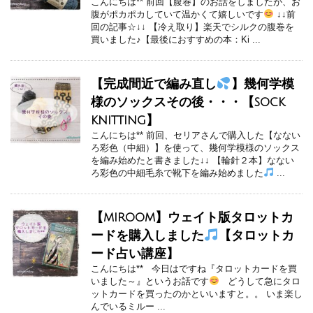
こんにちは** 前回【腹巻】のお話をしましたが、お
腹がポカポカしていて温かくて嬉しいです
↓↓前
回の記事☆↓↓ 【冷え取り】楽天でシルクの腹巻を
買いました♪【最後におすすめの本：Ki ...
【完成間近で編み直し
】幾何学模
様のソックスその後・・・【sock
knitting】
こんにちは** 前回、セリアさんで購入した【なない
ろ彩色（中細）】を使って、幾何学模様のソックス
を編み始めたと書きました↓↓ 【輪針２本】なない
ろ彩色の中細毛糸で靴下を編み始めました
...
【miroom】ウェイト版タロットカ
ードを購入しました
【タロットカ
ード占い講座】
こんにちは** 今日はですね『タロットカードを買
いました～』というお話です
どうして急にタロ
ットカードを買ったのかといいますと。。 いま楽し
んでいるミルー ...