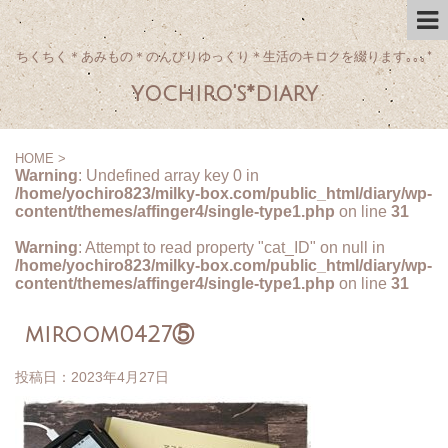
ちくちく＊あみもの＊のんびりゆっくり＊生活のキロクを綴ります｡｡｡*
yochiro's*diary
HOME
>
Warning
: Undefined array key 0 in
/home/yochiro823/milky-box.com/public_html/diary/wp-
content/themes/affinger4/single-type1.php
on line
31
Warning
: Attempt to read property "cat_ID" on null in
/home/yochiro823/milky-box.com/public_html/diary/wp-
content/themes/affinger4/single-type1.php
on line
31
miroom0427⑤
投稿日：
2023年4月27日