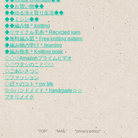
◆◆お買い物◆◆
◆◆ゆる冷え取り生活◆◆
◆◆ミシン◆◆
◆◆編み物＊knitting
◆リサイクル毛糸＊Recycled yarn
◆無料編み図＊Free knitting pattern
◆編み物の学び＊learning
◆編み物本＊Knitting book
◇◇◇Amazonプライムビデオ
◇◇ワタシのこと◇◇
◇ごあいさつ◇
◇ファッション
◇日々のコト＊my life
☆☆ハンドメイド＊handmade☆☆
プチリメイク
*TOP*
*MAIL*
*privacy policy*