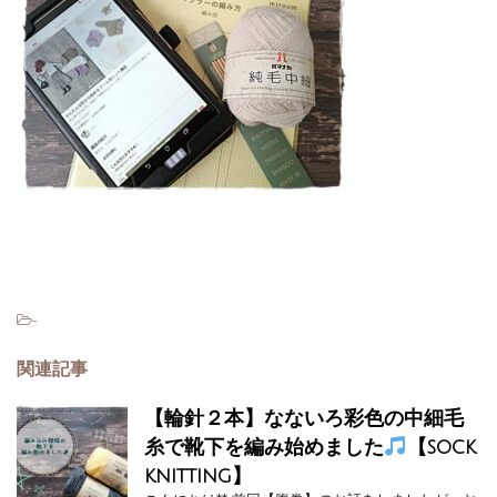
-
関連記事
【輪針２本】なないろ彩色の中細毛
糸で靴下を編み始めました
【sock
knitting】