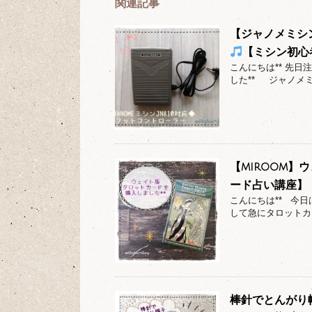
関連記事
【ジャノメミシ
【ミシン初心
こんにちは** 先日
した** ジャノメミ
【miroom
ード占い講座】
こんにちは** 今
して急にタロットカ
棒針でとんがり