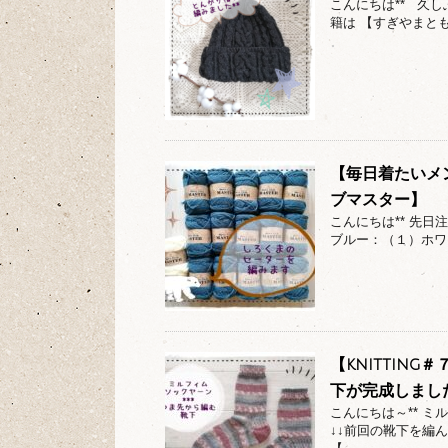
こんにちは** 久
籍は 【すぎやまとも
【毎日着たいメ
ブマスター】
こんにちは** 先
ブルー：（１）ホワ
【knittin
下が完成しまし
こんにちは～** 
↓↓前回の靴下を編