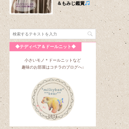
＆もみじ鑑賞
◆テディベア＆ドールニット◆
小さいモノ＊ドールニットなど
趣味のお部屋はコチラのブログへ↓