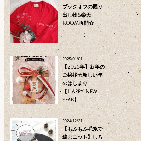
ブックオフの掘り
出し物&楽天
ROOM再開☆
2025/01/01
【2025年】新年の
ご挨拶☆新しい年
のはじまり
【Happy New
year】
2024/12/31
【もふもふ毛糸で
編むニット】しろ