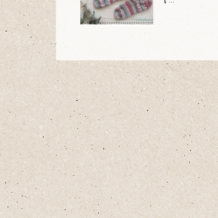
【 ...