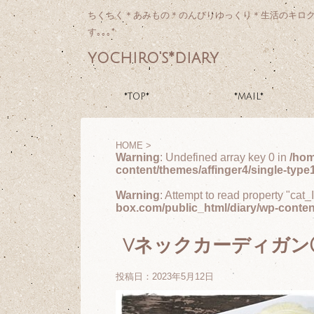
ちくちく＊あみもの＊のんびりゆっくり＊生活のキロ
す｡｡｡*
yochiro's*diary
*TOP*
*MAIL*
HOME
>
Warning
: Undefined array key 0 in
/hom
content/themes/affinger4/single-type
Warning
: Attempt to read property "cat_
box.com/public_html/diary/wp-conten
vネックカーディガン
投稿日：
2023年5月12日