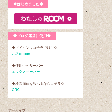
◆はじめました◆
◆ブログ運営に使用◆
◆ドメインはコチラで取得☆
お名前.com
◆使用中のサーバー
エックスサーバー
◆検索順位を調べるならコチラ☆
GRC
アーカイブ