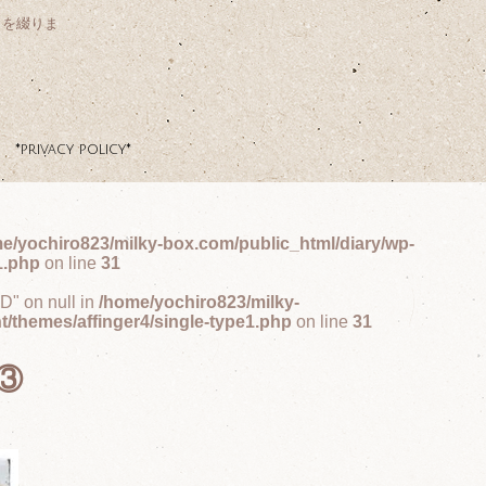
クを綴りま
*privacy policy*
e/yochiro823/milky-box.com/public_html/diary/wp-
1.php
on line
31
ID" on null in
/home/yochiro823/milky-
t/themes/affinger4/single-type1.php
on line
31
③