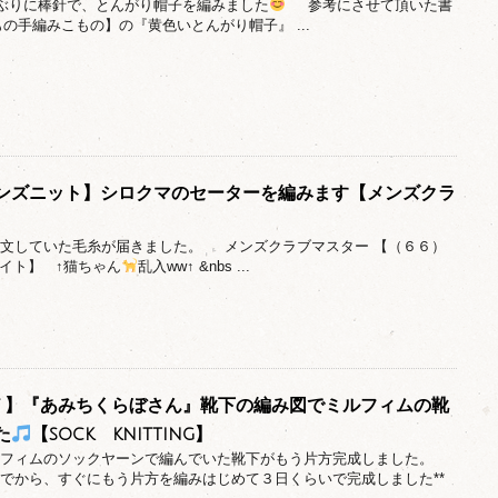
しぶりに棒針で、とんがり帽子を編みました
参考にさせて頂いた書
の手編みこもの】の『黄色いとんがり帽子』 ...
ンズニット】シロクマのセーターを編みます【メンズクラ
日注文していた毛糸が届きました。 メンズクラブマスター 【（６６）
イト】 ↑猫ちゃん
乱入ww↑ &nbs ...
g＃７】『あみちくらぼさん』靴下の編み図でミルフィムの靴
た
【sock knitting】
ミルフィムのソックヤーンで編んでいた靴下がもう片方完成しました。
んでから、すぐにもう片方を編みはじめて３日くらいで完成しました**