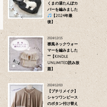
くまの湯たんぽカ
バーを編みました
【2024年最
後】
2024/12/15
襟風ネックウォー
マーを編みました
**【Kindle
Unlimited読み放
題】
2024/12/03
【プチリメイク】
シャツワンピース
のボタン付け替え