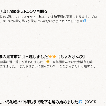
り出し物&楽天ROOM再開☆
元気でお過ごしでしょうか？ 私は、いま埼玉県の実家におります。ブロ
、すごい強風で屋根が飛んでいかないかとヒヤヒヤしてます
...
県の尾道市に引っ越しました
【ちょろけんぴ】
月、無事に引っ越しが終わりました～
５年間住んでいた大阪市を離
に来ました。 まだ仮住まいに住んでいて、ここからまた引っ越すこと
ないろ彩色の中細毛糸で靴下を編み始めました
【sock