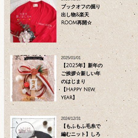
ブックオフの掘り
出し物&楽天
ROOM再開☆
2025/01/01
【2025年】新年の
ご挨拶☆新しい年
のはじまり
【Happy New
year】
2024/12/31
【もふもふ毛糸で
編むニット】しろ