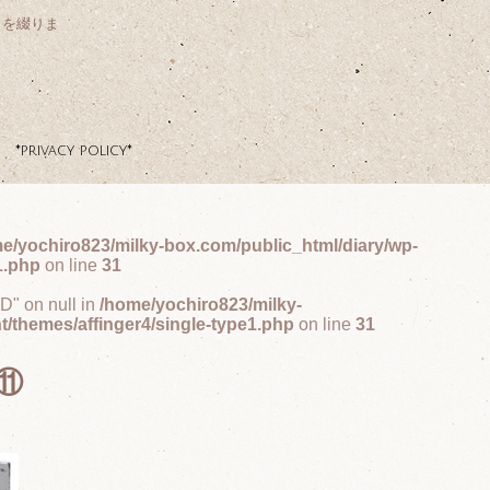
クを綴りま
*privacy policy*
e/yochiro823/milky-box.com/public_html/diary/wp-
1.php
on line
31
ID" on null in
/home/yochiro823/milky-
t/themes/affinger4/single-type1.php
on line
31
⑪