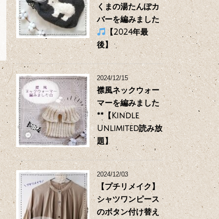
くまの湯たんぽカ
バーを編みました
【2024年最
後】
2024/12/15
襟風ネックウォー
マーを編みました
**【Kindle
Unlimited読み放
題】
2024/12/03
【プチリメイク】
シャツワンピース
のボタン付け替え