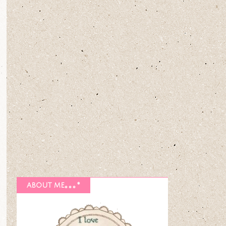
about me｡｡｡*