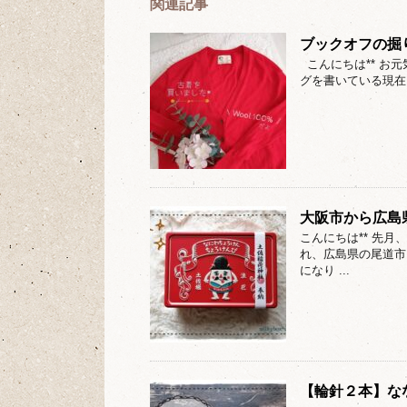
関連記事
ブックオフの掘
こんにちは** お
グを書いている現在
大阪市から広島
こんにちは** 先
れ、広島県の尾道市
になり ...
【輪針２本】な