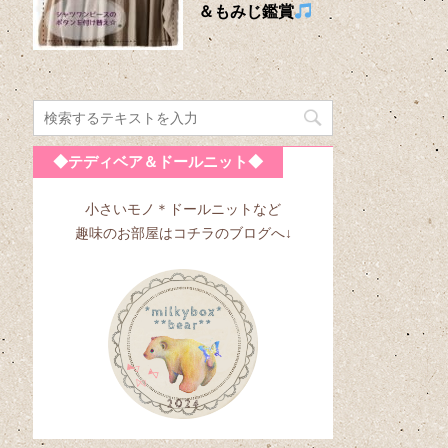
＆もみじ鑑賞
◆テディベア＆ドールニット◆
小さいモノ＊ドールニットなど
趣味のお部屋はコチラのブログへ↓