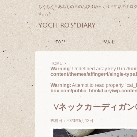
ちくちく＊あみもの＊のんびりゆっくり＊生活のキロ
す｡｡｡*
yochiro's*diary
*TOP*
*MAIL*
HOME
>
Warning
: Undefined array key 0 in
/hom
content/themes/affinger4/single-type
Warning
: Attempt to read property "cat_
box.com/public_html/diary/wp-conten
vネックカーディガン
投稿日：
2023年5月12日