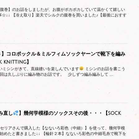
回【腹巻】のお話をしましたが、お腹がポカポカしていて温かくて嬉しい
事☆↓↓ 【冷え取り】楽天でシルクの腹巻を買いました♪【最後におすす
g＃６】コロポックル＆ミルフィムソックヤーンで靴下を編み
 knitting】
しいミシンがきて、直線縫いを楽しんでいます
ミシンのお話を書こう
回は久しぶりに編み物のお話です。 少しずつ編み編みして ...
み直し
】幾何学模様のソックスその後・・・【sock
回、セリアさんで購入した【なないろ彩色（中細）】を使って、幾何学模
始めたと書きました↓↓ 【輪針２本】なないろ彩色の中細毛糸で靴下を