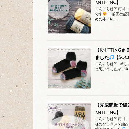
knitting】
こんにちは** 前
です
↓↓前回の記
めの本：Ki ...
【knittin
ました
【Sock
こんにちは** 新
と思いましたが、今
【完成間近で編
knitting】
こんにちは** 前
様のソックスを編み