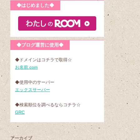
◆はじめました◆
◆ブログ運営に使用◆
◆ドメインはコチラで取得☆
お名前.com
◆使用中のサーバー
エックスサーバー
◆検索順位を調べるならコチラ☆
GRC
アーカイブ