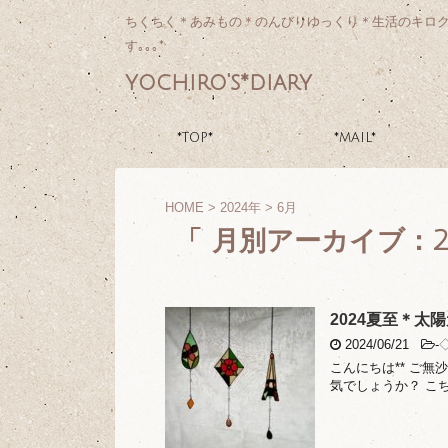
ちくちく＊あみもの＊のんびりゆっくり＊生活のキロ
す｡｡｡*
yochiro's*diary
*TOP*
*MAIL*
HOME
>
2024年
>
6月
「 月別アーカイブ：20
2024夏至＊太
2024/06/21
-
こんにちは** ご
気でしょうか？ こ