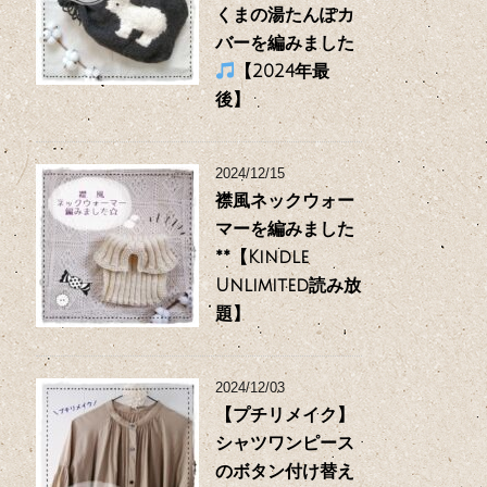
くまの湯たんぽカ
バーを編みました
【2024年最
後】
2024/12/15
襟風ネックウォー
マーを編みました
**【Kindle
Unlimited読み放
題】
2024/12/03
【プチリメイク】
シャツワンピース
のボタン付け替え