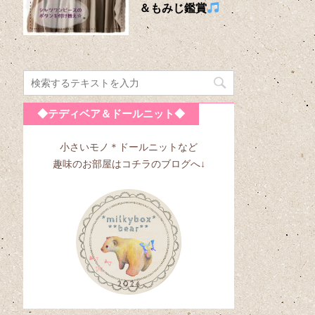
＆もみじ鑑賞
◆テディベア＆ドールニット◆
小さいモノ＊ドールニットなど
趣味のお部屋はコチラのブログへ↓