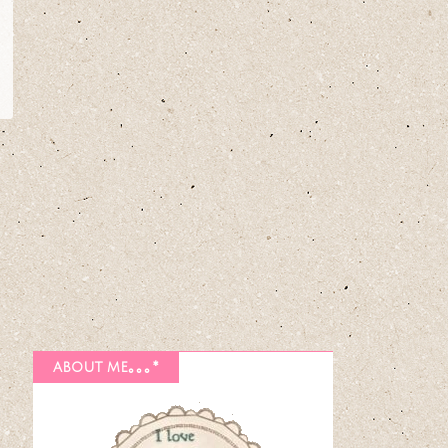
about me｡｡｡*