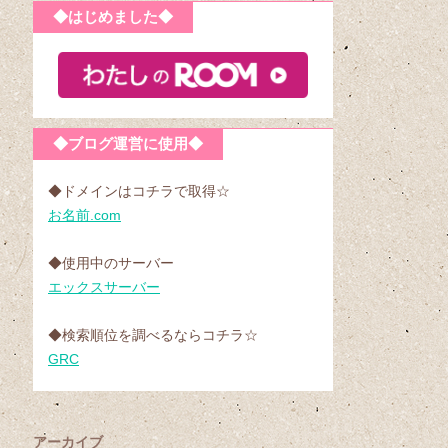
◆はじめました◆
◆ブログ運営に使用◆
◆ドメインはコチラで取得☆
お名前.com
◆使用中のサーバー
エックスサーバー
◆検索順位を調べるならコチラ☆
GRC
アーカイブ