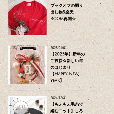
ブックオフの掘り
出し物&楽天
ROOM再開☆
2025/01/01
【2025年】新年の
ご挨拶☆新しい年
のはじまり
【Happy New
year】
2024/12/31
【もふもふ毛糸で
編むニット】しろ