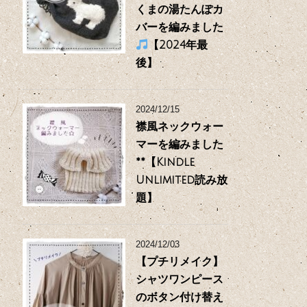
くまの湯たんぽカ
バーを編みました
【2024年最
後】
2024/12/15
襟風ネックウォー
マーを編みました
**【Kindle
Unlimited読み放
題】
2024/12/03
【プチリメイク】
シャツワンピース
のボタン付け替え