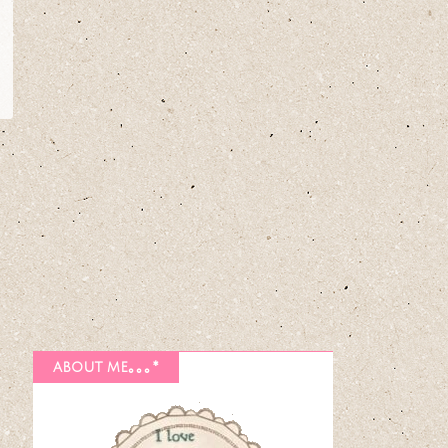
about me｡｡｡*