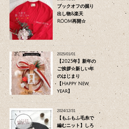
ブックオフの掘り
出し物&楽天
ROOM再開☆
2025/01/01
【2025年】新年の
ご挨拶☆新しい年
のはじまり
【Happy New
year】
2024/12/31
【もふもふ毛糸で
編むニット】しろ