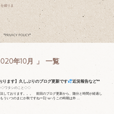
クを綴りま
*privacy policy*
20年10月 」 一覧
おります】久しぶりのブログ更新です
近況報告など**
◇◇ワタシのこと◇◇
無沙汰しております。。。 前回のブログ更新から、随分と時間が経過し
ういつのまにか秋ですねーΣ(･ω･ﾉ) この時期は外 ...