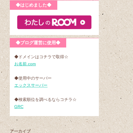
◆はじめました◆
◆ブログ運営に使用◆
◆ドメインはコチラで取得☆
お名前.com
◆使用中のサーバー
エックスサーバー
◆検索順位を調べるならコチラ☆
GRC
アーカイブ