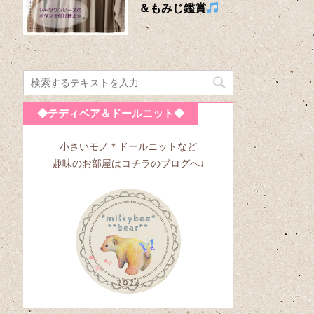
＆もみじ鑑賞
◆テディベア＆ドールニット◆
小さいモノ＊ドールニットなど
趣味のお部屋はコチラのブログへ↓