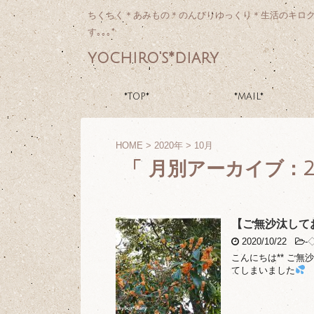
ちくちく＊あみもの＊のんびりゆっくり＊生活のキロ
す｡｡｡*
yochiro's*diary
*TOP*
*MAIL*
HOME
>
2020年
>
10月
「 月別アーカイブ：20
【ご無沙汰して
2020/10/22
-
こんにちは** ご
てしまいました
も