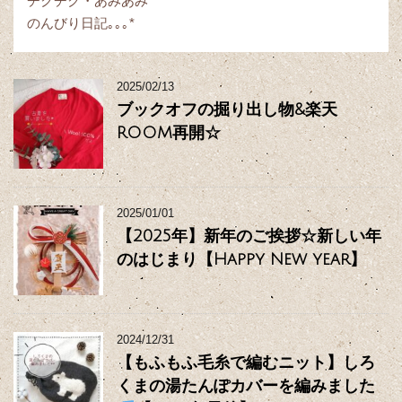
チクチク・あみあみ
のんびり日記｡｡｡*
2025/02/13
ブックオフの掘り出し物&楽天
ROOM再開☆
2025/01/01
【2025年】新年のご挨拶☆新しい年
のはじまり【Happy New year】
2024/12/31
【もふもふ毛糸で編むニット】しろ
くまの湯たんぽカバーを編みました