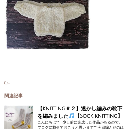
-
関連記事
【knitting＃２】透かし編みの靴下
を編みました
【Sock knitting】
こんにちは** 少し前に完成した作品があるので、
ブログに載せておこうと思います** 今回編んだのは