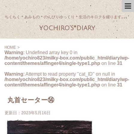
ちくちく＊あみもの＊のんびりゆっくり＊生活のキロクを綴ります｡｡｡*
yochiro's*diary
HOME
>
Warning
: Undefined array key 0 in
/home/yochiro823/milky-box.com/public_html/diary/wp-
content/themes/affinger4/single-type1.php
on line
31
Warning
: Attempt to read property "cat_ID" on null in
/home/yochiro823/milky-box.com/public_html/diary/wp-
content/themes/affinger4/single-type1.php
on line
31
丸首セーター⑭
更新日：
2023年5月16日