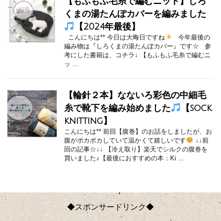
【もふもふ毛糸で編むニット】しろ
くまの湯たんぽカバーを編みました
【2024年最後】
こんにちは** 今日は大晦日ですね
今年最後の
編み物は『しろくまの湯たんぽカバー』です☆ 参
考にした書籍は、コチラ↓ 【もふもふ毛糸で編むニ
ッ ...
【輪針２本】なないろ彩色の中細毛
糸で靴下を編み始めました
【sock
knitting】
こんにちは** 前回【腹巻】のお話をしましたが、お
腹がポカポカしていて温かくて嬉しいです
↓↓前
回の記事☆↓↓ 【冷え取り】楽天でシルクの腹巻を
買いました♪【最後におすすめの本：Ki ...
◆スポンサードリンク◆