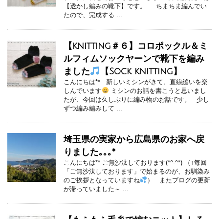
【透かし編みの靴下】です。 ちまちま編んでい
たので、完成する ...
【knitting＃６】コロポックル＆ミ
ルフィムソックヤーンで靴下を編み
ました
【Sock knitting】
こんにちは** 新しいミシンがきて、直線縫いを楽
しんでいます
ミシンのお話を書こうと思いまし
たが、今回は久しぶりに編み物のお話です。 少し
ずつ編み編みして ...
埼玉県の実家から広島県のお家へ戻
りました｡｡｡*
こんにちは** ご無沙汰しております(*^-^*) （↑毎回
「ご無沙汰しております」で始まるのが、お馴染み
のご挨拶となっていますね
） またブログの更新
が滞っていました～ ...