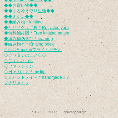
◆◆お買い物◆◆
◆◆ゆる冷え取り生活◆◆
◆◆ミシン◆◆
◆◆編み物＊knitting
◆リサイクル毛糸＊Recycled yarn
◆無料編み図＊Free knitting pattern
◆編み物の学び＊learning
◆編み物本＊Knitting book
◇◇◇Amazonプライムビデオ
◇◇ワタシのこと◇◇
◇ごあいさつ◇
◇ファッション
◇日々のコト＊my life
☆☆ハンドメイド＊handmade☆☆
プチリメイク
*TOP*
*MAIL*
*privacy policy*