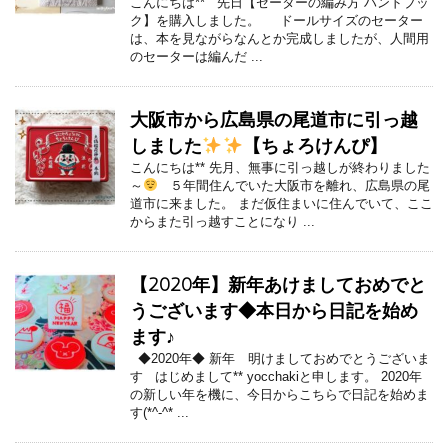
こんにちは** 先日【セーターの編み方 ハンドブッ
ク】を購入しました。 ドールサイズのセーター
は、本を見ながらなんとか完成しましたが、人間用
のセーターは編んだ ...
大阪市から広島県の尾道市に引っ越
しました
【ちょろけんぴ】
こんにちは** 先月、無事に引っ越しが終わりました
～
５年間住んでいた大阪市を離れ、広島県の尾
道市に来ました。 まだ仮住まいに住んでいて、ここ
からまた引っ越すことになり ...
【2020年】新年あけましておめでと
うございます◆本日から日記を始め
ます♪
◆2020年◆ 新年 明けましておめでとうございま
す はじめまして** yocchakiと申します。 2020年
の新しい年を機に、今日からこちらで日記を始めま
す(*^-^* ...