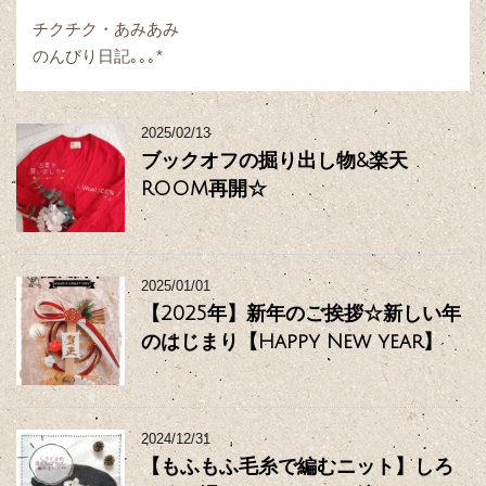
チクチク・あみあみ
のんびり日記｡｡｡*
2025/02/13
ブックオフの掘り出し物&楽天
ROOM再開☆
2025/01/01
【2025年】新年のご挨拶☆新しい年
のはじまり【Happy New year】
2024/12/31
【もふもふ毛糸で編むニット】しろ