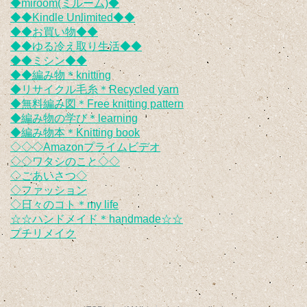
◆miroom(ミルーム)◆
◆◆Kindle Unlimited◆◆
◆◆お買い物◆◆
◆◆ゆる冷え取り生活◆◆
◆◆ミシン◆◆
◆◆編み物＊knitting
◆リサイクル毛糸＊Recycled yarn
◆無料編み図＊Free knitting pattern
◆編み物の学び＊learning
◆編み物本＊Knitting book
◇◇◇Amazonプライムビデオ
◇◇ワタシのこと◇◇
◇ごあいさつ◇
◇ファッション
◇日々のコト＊my life
☆☆ハンドメイド＊handmade☆☆
プチリメイク