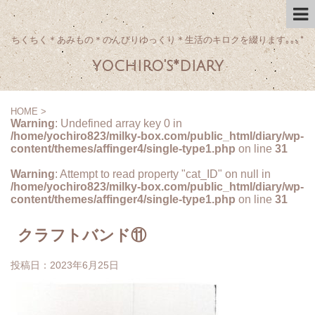
ちくちく＊あみもの＊のんびりゆっくり＊生活のキロクを綴ります｡｡｡*
yochiro's*diary
HOME
>
Warning
: Undefined array key 0 in
/home/yochiro823/milky-box.com/public_html/diary/wp-
content/themes/affinger4/single-type1.php
on line
31
Warning
: Attempt to read property "cat_ID" on null in
/home/yochiro823/milky-box.com/public_html/diary/wp-
content/themes/affinger4/single-type1.php
on line
31
クラフトバンド⑪
投稿日：
2023年6月25日