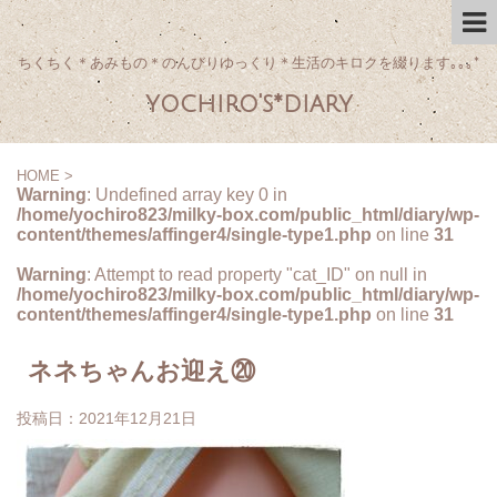
ちくちく＊あみもの＊のんびりゆっくり＊生活のキロクを綴ります｡｡｡*
yochiro's*diary
HOME
>
Warning
: Undefined array key 0 in
/home/yochiro823/milky-box.com/public_html/diary/wp-
content/themes/affinger4/single-type1.php
on line
31
Warning
: Attempt to read property "cat_ID" on null in
/home/yochiro823/milky-box.com/public_html/diary/wp-
content/themes/affinger4/single-type1.php
on line
31
ネネちゃんお迎え⑳
投稿日：
2021年12月21日