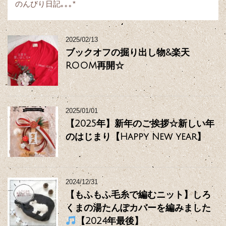
のんびり日記｡｡｡*
2025/02/13
ブックオフの掘り出し物&楽天
ROOM再開☆
2025/01/01
【2025年】新年のご挨拶☆新しい年
のはじまり【Happy New year】
2024/12/31
【もふもふ毛糸で編むニット】しろ
くまの湯たんぽカバーを編みました
【2024年最後】