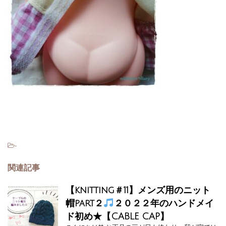
-
関連記事
【knitting＃11】メンズ用のニット
帽part２
２０２２年のハンドメイ
ド初め★【CABLE CAP】