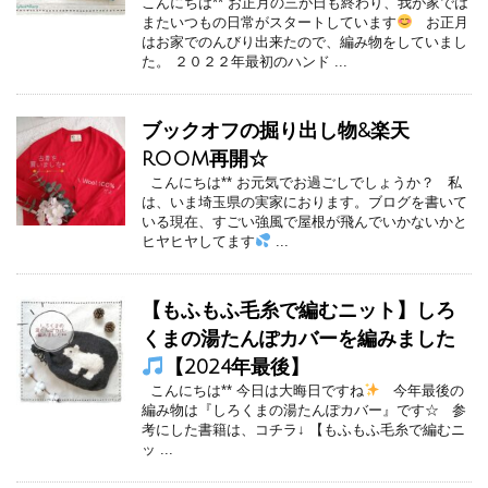
こんにちは** お正月の三が日も終わり、我が家では
またいつもの日常がスタートしています
お正月
はお家でのんびり出来たので、編み物をしていまし
た。 ２０２２年最初のハンド ...
ブックオフの掘り出し物&楽天
ROOM再開☆
こんにちは** お元気でお過ごしでしょうか？ 私
は、いま埼玉県の実家におります。ブログを書いて
いる現在、すごい強風で屋根が飛んでいかないかと
ヒヤヒヤしてます
...
【もふもふ毛糸で編むニット】しろ
くまの湯たんぽカバーを編みました
【2024年最後】
こんにちは** 今日は大晦日ですね
今年最後の
編み物は『しろくまの湯たんぽカバー』です☆ 参
考にした書籍は、コチラ↓ 【もふもふ毛糸で編むニ
ッ ...