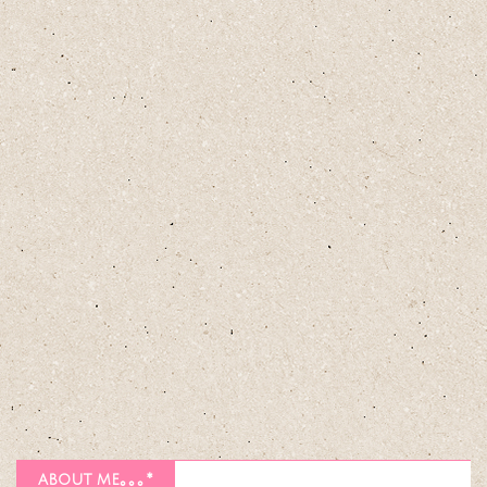
about me｡｡｡*