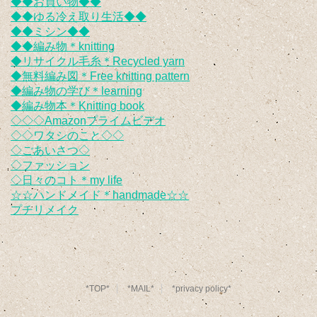
◆◆お買い物◆◆
◆◆ゆる冷え取り生活◆◆
◆◆ミシン◆◆
◆◆編み物＊knitting
◆リサイクル毛糸＊Recycled yarn
◆無料編み図＊Free knitting pattern
◆編み物の学び＊learning
◆編み物本＊Knitting book
◇◇◇Amazonプライムビデオ
◇◇ワタシのこと◇◇
◇ごあいさつ◇
◇ファッション
◇日々のコト＊my life
☆☆ハンドメイド＊handmade☆☆
プチリメイク
*TOP*
*MAIL*
*privacy policy*