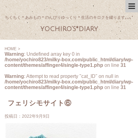
ちくちく＊あみもの＊のんびりゆっくり＊生活のキロクを綴ります｡｡｡*
yochiro's*diary
HOME
>
Warning
: Undefined array key 0 in
/home/yochiro823/milky-box.com/public_html/diary/wp-
content/themes/affinger4/single-type1.php
on line
31
Warning
: Attempt to read property "cat_ID" on null in
/home/yochiro823/milky-box.com/public_html/diary/wp-
content/themes/affinger4/single-type1.php
on line
31
フェリシモサイト⑥
投稿日：
2022年9月9日