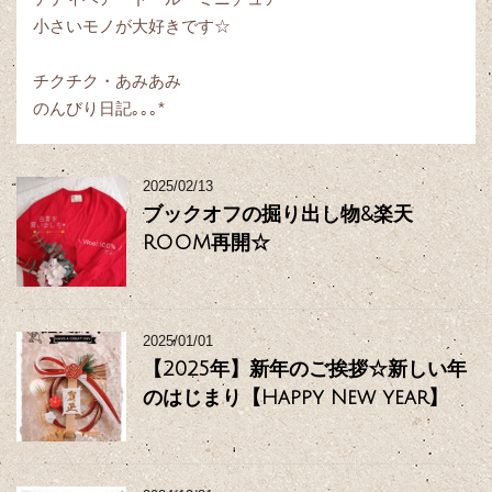
小さいモノが大好きです☆
チクチク・あみあみ
のんびり日記｡｡｡*
2025/02/13
ブックオフの掘り出し物&楽天
ROOM再開☆
2025/01/01
【2025年】新年のご挨拶☆新しい年
のはじまり【Happy New year】