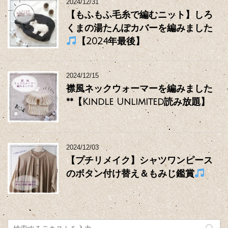
2024/12/31
【もふもふ毛糸で編むニット】しろ
くまの湯たんぽカバーを編みました
【2024年最後】
2024/12/15
襟風ネックウォーマーを編みました
**【Kindle Unlimited読み放題】
2024/12/03
【プチリメイク】シャツワンピース
のボタン付け替え＆もみじ鑑賞