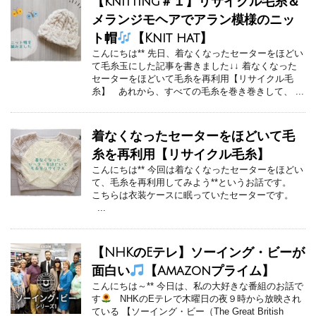
【knitting＃１】リサイクル毛糸＆
メランジモヘアでアラン模様のニッ
ト帽
【Knit hat】
こんにちは** 先日、着なくなったセーターをほどい
て毛糸玉にした記事を書きました↓↓ 着なくなった
セーターをほどいて毛糸を再利用【リサイクル毛
糸】 あれから、すべての毛糸を巻き巻きして、 ...
着なくなったセーターをほどいて毛
糸を再利用【リサイクル毛糸】
こんにちは** 今回は着なくなったセーターをほどい
て、毛糸を再利用してみよう**というお話です。
こちらは衣装ケースに眠っていたセーターです。
...
【NHKのEテレ】ソーイング・ビーが
面白い
【Amazonプライム】
こんにちは～** 今日は、私の大好きな番組のお話で
す
NHKのEテレで木曜日の夜９時から放映され
ている 【ソーイング・ビー（The Great British