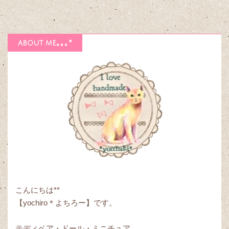
about me｡｡｡*
こんにちは**
【yochiro＊よちろー】です。
テディベア・ドール・ミニチュア