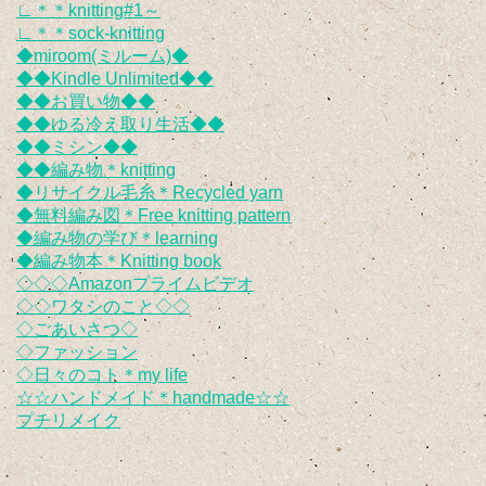
∟＊＊knitting#1～
∟＊＊sock-knitting
◆miroom(ミルーム)◆
◆◆Kindle Unlimited◆◆
◆◆お買い物◆◆
◆◆ゆる冷え取り生活◆◆
◆◆ミシン◆◆
◆◆編み物＊knitting
◆リサイクル毛糸＊Recycled yarn
◆無料編み図＊Free knitting pattern
◆編み物の学び＊learning
◆編み物本＊Knitting book
◇◇◇Amazonプライムビデオ
◇◇ワタシのこと◇◇
◇ごあいさつ◇
◇ファッション
◇日々のコト＊my life
☆☆ハンドメイド＊handmade☆☆
プチリメイク