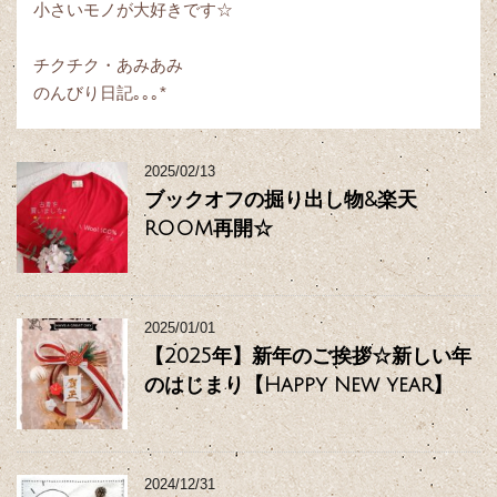
小さいモノが大好きです☆
チクチク・あみあみ
のんびり日記｡｡｡*
2025/02/13
ブックオフの掘り出し物&楽天
ROOM再開☆
2025/01/01
【2025年】新年のご挨拶☆新しい年
のはじまり【Happy New year】
2024/12/31