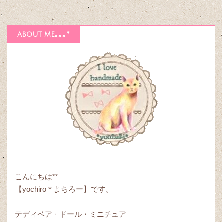
about me｡｡｡*
こんにちは**
【yochiro＊よちろー】です。
テディベア・ドール・ミニチュア