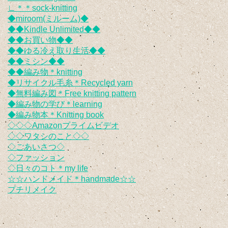
∟＊＊sock-knitting
◆miroom(ミルーム)◆
◆◆Kindle Unlimited◆◆
◆◆お買い物◆◆
◆◆ゆる冷え取り生活◆◆
◆◆ミシン◆◆
◆◆編み物＊knitting
◆リサイクル毛糸＊Recycled yarn
◆無料編み図＊Free knitting pattern
◆編み物の学び＊learning
◆編み物本＊Knitting book
◇◇◇Amazonプライムビデオ
◇◇ワタシのこと◇◇
◇ごあいさつ◇
◇ファッション
◇日々のコト＊my life
☆☆ハンドメイド＊handmade☆☆
プチリメイク