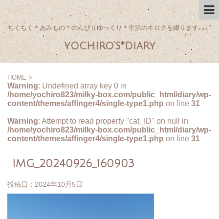
ちくちく＊あみもの＊のんびりゆっくり＊生活のキロクを綴ります｡｡｡*
yochiro's*diary
HOME
>
Warning
: Undefined array key 0 in
/home/yochiro823/milky-box.com/public_html/diary/wp-
content/themes/affinger4/single-type1.php
on line
31
Warning
: Attempt to read property "cat_ID" on null in
/home/yochiro823/milky-box.com/public_html/diary/wp-
content/themes/affinger4/single-type1.php
on line
31
IMG_20240926_160903
投稿日：
2024年10月5日