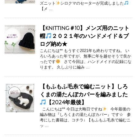
ズニット
シロクマのセーターが完成しました
【メ ...
【knitting＃10】メンズ用のニット
帽
２０２１年のハンドメイド＆ブ
ログ納め★
こんにちは** もうすぐ2021年も終わりですね。 い
ろいろあった年ですが、無事に年を越せそうで良か
ったです
さて今回は、ハンドメイドの記録にな
ります。 久しぶりに編み ...
【もふもふ毛糸で編むニット】しろ
くまの湯たんぽカバーを編みました
【2024年最後】
こんにちは** 今日は大晦日ですね
今年最後の
編み物は『しろくまの湯たんぽカバー』です☆ 参
考にした書籍は、コチラ↓ 【もふもふ毛糸で編むニ
ッ ...