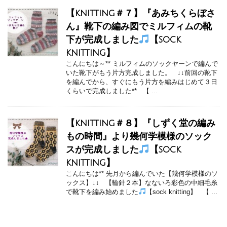
【knitting＃７】『あみちくらぼさ
ん』靴下の編み図でミルフィムの靴
下が完成しました
【sock
knitting】
こんにちは～** ミルフィムのソックヤーンで編んで
いた靴下がもう片方完成しました。 ↓↓前回の靴下
を編んでから、すぐにもう片方を編みはじめて３日
くらいで完成しました** 【 ...
【knitting＃８】『しずく堂の編み
もの時間』より幾何学模様のソック
スが完成しました
【sock
knitting】
こんにちは** 先月から編んでいた【幾何学模様のソ
ックス】↓↓ 【輪針２本】なないろ彩色の中細毛糸
で靴下を編み始めました
【sock knitting】 【 ...