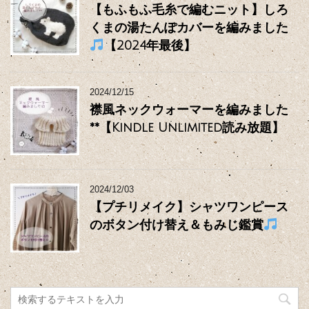
【もふもふ毛糸で編むニット】しろ
くまの湯たんぽカバーを編みました
【2024年最後】
2024/12/15
襟風ネックウォーマーを編みました
**【Kindle Unlimited読み放題】
2024/12/03
【プチリメイク】シャツワンピース
のボタン付け替え＆もみじ鑑賞