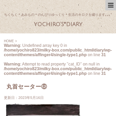
ちくちく＊あみもの＊のんびりゆっくり＊生活のキロクを綴ります｡｡｡*
yochiro's*diary
HOME
>
Warning
: Undefined array key 0 in
/home/yochiro823/milky-box.com/public_html/diary/wp-
content/themes/affinger4/single-type1.php
on line
31
Warning
: Attempt to read property "cat_ID" on null in
/home/yochiro823/milky-box.com/public_html/diary/wp-
content/themes/affinger4/single-type1.php
on line
31
丸首セーター⑧
更新日：
2023年5月16日