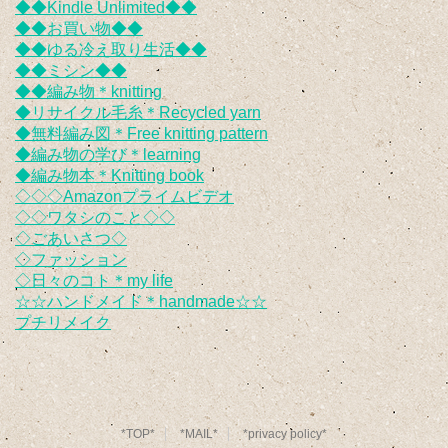
◆◆Kindle Unlimited◆◆
◆◆お買い物◆◆
◆◆ゆる冷え取り生活◆◆
◆◆ミシン◆◆
◆◆編み物＊knitting
◆リサイクル毛糸＊Recycled yarn
◆無料編み図＊Free knitting pattern
◆編み物の学び＊learning
◆編み物本＊Knitting book
◇◇◇Amazonプライムビデオ
◇◇ワタシのこと◇◇
◇ごあいさつ◇
◇ファッション
◇日々のコト＊my life
☆☆ハンドメイド＊handmade☆☆
プチリメイク
*TOP*
*MAIL*
*privacy policy*