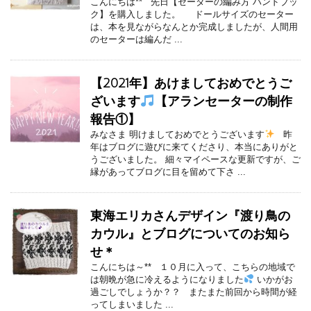
こんにちは** 先日【セーターの編み方 ハンドブッ
ク】を購入しました。 ドールサイズのセーター
は、本を見ながらなんとか完成しましたが、人間用
のセーターは編んだ ...
【2021年】あけましておめでとうご
ざいます
【アランセーターの制作
報告①】
みなさま 明けましておめでとうございます
昨
年はブログに遊びに来てくださり、本当にありがと
うございました。 細々マイペースな更新ですが、ご
縁があってブログに目を留めて下さ ...
東海エリカさんデザイン『渡り鳥の
カウル』とブログについてのお知ら
せ＊
こんにちは～** １０月に入って、こちらの地域で
は朝晩が急に冷えるようになりました
いかがお
過ごしでしょうか？？ またまた前回から時間が経
ってしまいました ...