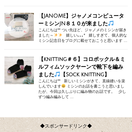
【JANOME】ジャノメコンピュータ
ーミシンJN８１０が来ました
こんにちは** つい先ほど、ジャノメのミシンが届き
ました～
嬉しい｡｡｡* 嬉しすぎて、個人的な
ミシン記念日をブログに載せておこうと思います ...
【knitting＃６】コロポックル＆ミ
ルフィムソックヤーンで靴下を編み
ました
【Sock knitting】
こんにちは** 新しいミシンがきて、直線縫いを楽
しんでいます
ミシンのお話を書こうと思いまし
たが、今回は久しぶりに編み物のお話です。 少し
ずつ編み編みして ...
◆スポンサードリンク◆