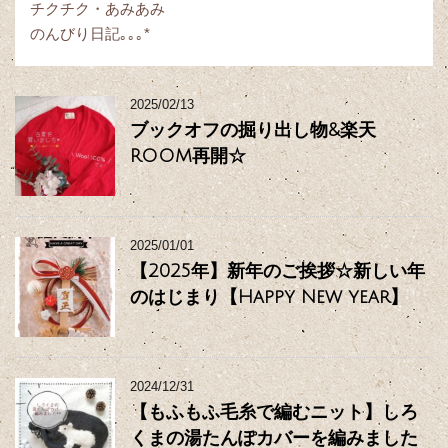
チクチク・あみあみ
のんびり日記｡｡｡*
2025/02/13
ブックオフの掘り出し物&楽天
ROOM再開☆
2025/01/01
【2025年】新年のご挨拶☆新しい年
のはじまり【Happy New year】
2024/12/31
【もふもふ毛糸で編むニット】しろ
くまの湯たんぽカバーを編みました