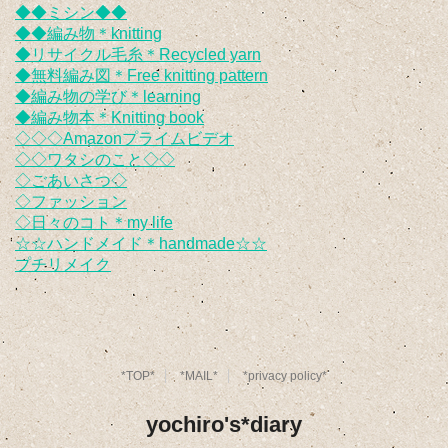
◆◆ミシン◆◆
◆◆編み物＊knitting
◆リサイクル毛糸＊Recycled yarn
◆無料編み図＊Free knitting pattern
◆編み物の学び＊learning
◆編み物本＊Knitting book
◇◇◇Amazonプライムビデオ
◇◇ワタシのこと◇◇
◇ごあいさつ◇
◇ファッション
◇日々のコト＊my life
☆☆ハンドメイド＊handmade☆☆
プチリメイク
*TOP*
*MAIL*
*privacy policy*
yochiro's*diary