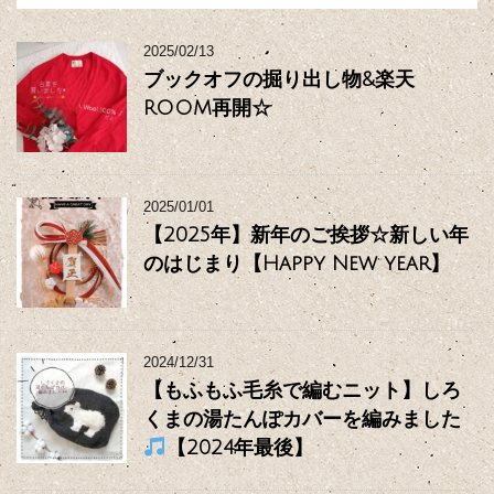
2025/02/13
ブックオフの掘り出し物&楽天
ROOM再開☆
2025/01/01
【2025年】新年のご挨拶☆新しい年
のはじまり【Happy New year】
2024/12/31
【もふもふ毛糸で編むニット】しろ
くまの湯たんぽカバーを編みました
【2024年最後】