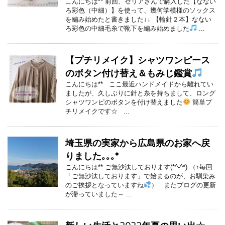
こんにちは** 前回、セリアさんで購入した【なない
ろ彩色（中細）】を使って、幾何学模様のソックス
を編み始めたと書きました↓↓ 【輪針２本】なない
ろ彩色の中細毛糸で靴下を編み始めました
...
【プチリメイク】シャツワンピース
のボタン付け替え＆もみじ鑑賞
こんにちは** ここ最近ハンドメイドから離れてい
ましたが、久しぶりに針と糸を持ちまして、ロング
シャツワンピのボタンを付け替えました
簡単プ
チリメイクです☆ ...
埼玉県の実家から広島県のお家へ戻
りました｡｡｡*
こんにちは** ご無沙汰しております(*^-^*) （↑毎回
「ご無沙汰しております」で始まるのが、お馴染み
のご挨拶となっていますね
） またブログの更新
が滞っていました～ ...