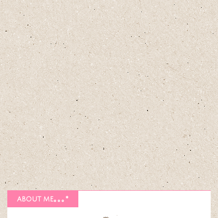
about me｡｡｡*