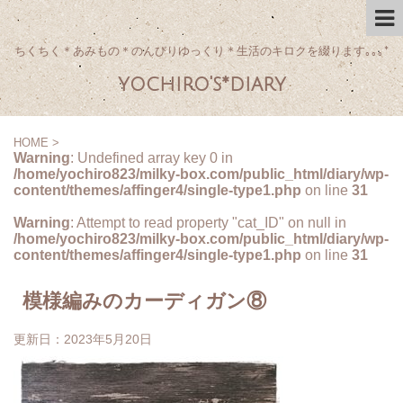
ちくちく＊あみもの＊のんびりゆっくり＊生活のキロクを綴ります｡｡｡*
yochiro's*diary
HOME
>
Warning
: Undefined array key 0 in
/home/yochiro823/milky-box.com/public_html/diary/wp-
content/themes/affinger4/single-type1.php
on line
31
Warning
: Attempt to read property "cat_ID" on null in
/home/yochiro823/milky-box.com/public_html/diary/wp-
content/themes/affinger4/single-type1.php
on line
31
模様編みのカーディガン⑧
更新日：
2023年5月20日