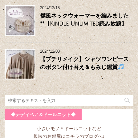
2024/12/15
襟風ネックウォーマーを編みました
**【Kindle Unlimited読み放題】
2024/12/03
【プチリメイク】シャツワンピース
のボタン付け替え＆もみじ鑑賞
◆テディベア＆ドールニット◆
小さいモノ＊ドールニットなど
趣味のお部屋はコチラのブログへ↓