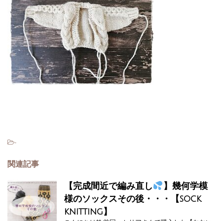
-
関連記事
【完成間近で編み直し
】幾何学模
様のソックスその後・・・【sock
knitting】