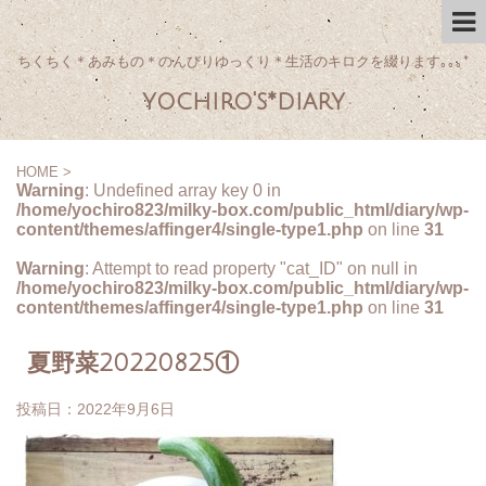
ちくちく＊あみもの＊のんびりゆっくり＊生活のキロクを綴ります｡｡｡*
yochiro's*diary
HOME
>
Warning
: Undefined array key 0 in
/home/yochiro823/milky-box.com/public_html/diary/wp-
content/themes/affinger4/single-type1.php
on line
31
Warning
: Attempt to read property "cat_ID" on null in
/home/yochiro823/milky-box.com/public_html/diary/wp-
content/themes/affinger4/single-type1.php
on line
31
夏野菜20220825①
投稿日：
2022年9月6日