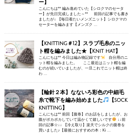
ー】
こんにちは** 編み進めていた【シロクマのセータ
ー】が先日完成しました～** 前回の記事でも書き
ましたが↓ 【毎日着たいメンズニット】シロクマの
セーターを編みます【メンズク ...
【knitting＃12】スラブ毛糸のニッ
ト帽を編みました★【Knit hat】
こんにちは** 今日は編み物記録です
自分用のニ
ット帽を編みました。 ここ最近はニット帽を編
むのが続いていましたが、一旦これでニット帽は終
わ ...
【輪針２本】なないろ彩色の中細毛
糸で靴下を編み始めました
【sock
knitting】
こんにちは** 前回【腹巻】のお話をしましたが、お
腹がポカポカしていて温かくて嬉しいです
↓↓前
回の記事☆↓↓ 【冷え取り】楽天でシルクの腹巻を
買いました♪【最後におすすめの本：Ki ...