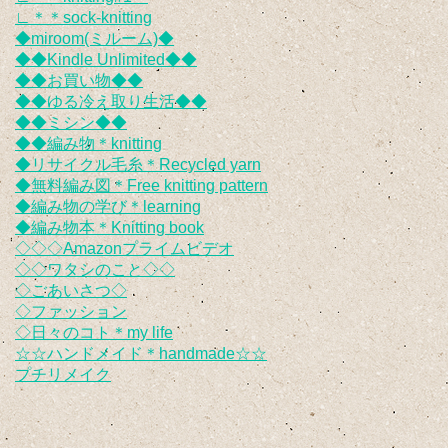
∟＊＊sock-knitting
◆miroom(ミルーム)◆
◆◆Kindle Unlimited◆◆
◆◆お買い物◆◆
◆◆ゆる冷え取り生活◆◆
◆◆ミシン◆◆
◆◆編み物＊knitting
◆リサイクル毛糸＊Recycled yarn
◆無料編み図＊Free knitting pattern
◆編み物の学び＊learning
◆編み物本＊Knitting book
◇◇◇Amazonプライムビデオ
◇◇ワタシのこと◇◇
◇ごあいさつ◇
◇ファッション
◇日々のコト＊my life
☆☆ハンドメイド＊handmade☆☆
プチリメイク