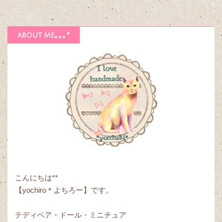
about me｡｡｡*
こんにちは**
【yochiro＊よちろー】です。
テディベア・ドール・ミニチュア