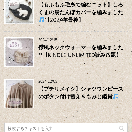
【もふもふ毛糸で編むニット】しろ
くまの湯たんぽカバーを編みました
【2024年最後】
2024/12/15
襟風ネックウォーマーを編みました
**【Kindle Unlimited読み放題】
2024/12/03
【プチリメイク】シャツワンピース
のボタン付け替え＆もみじ鑑賞