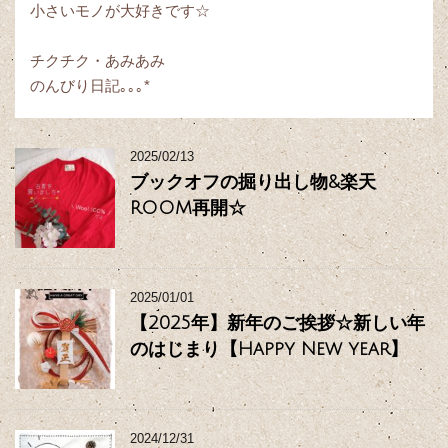
小さいモノが大好きです☆
チクチク・あみあみ
のんびり日記｡｡｡*
2025/02/13
ブックオフの掘り出し物&楽天
ROOM再開☆
2025/01/01
【2025年】新年のご挨拶☆新しい年
のはじまり【Happy New year】
2024/12/31