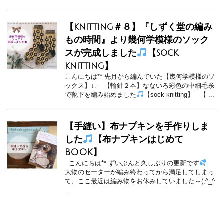
【knitting＃８】『しずく堂の編み
もの時間』より幾何学模様のソック
スが完成しました
【sock
knitting】
こんにちは** 先月から編んでいた【幾何学模様のソ
ックス】↓↓ 【輪針２本】なないろ彩色の中細毛糸
で靴下を編み始めました
【sock knitting】 【 ...
【手縫い】布ナプキンを手作りしま
した
【布ナプキンはじめて
BOOK】
こんにちは** ずいぶんと久しぶりの更新です
大物のセーターが編み終わってから満足してしまっ
て、ここ最近は編み物をお休みしていました～(;^_^
...