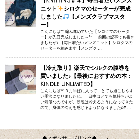
【knitting＃４】毎日着たいメンズ
ニット
シロクマのセーターが完成
しました
【メンズクラブマスタ
ー】
こんにちは** 編み進めていた【シロクマのセータ
ー】が先日完成しました～** 前回の記事でも書き
ましたが↓ 【毎日着たいメンズニット】シロクマの
セーターを編みます【メンズク ...
【冷え取り】楽天でシルクの腹巻を
買いました♪【最後におすすめの本：
Kindle Unlimited】
こんにちは** ９月半ばに入って、とても過ごしやす
い季節になりましたね。 日中はとても気持ちがよ
い気候なのですが、朝晩は冷えるようになってきた
ので、身体の冷えを感じるようになりました&# ...
◆スポンサードリンク◆