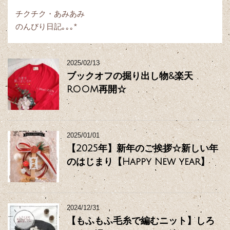
チクチク・あみあみ
のんびり日記｡｡｡*
2025/02/13
ブックオフの掘り出し物&楽天
ROOM再開☆
2025/01/01
【2025年】新年のご挨拶☆新しい年
のはじまり【Happy New year】
2024/12/31
【もふもふ毛糸で編むニット】しろ