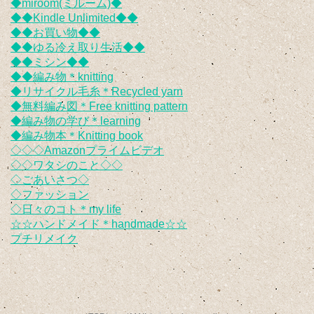
◆miroom(ミルーム)◆
◆◆Kindle Unlimited◆◆
◆◆お買い物◆◆
◆◆ゆる冷え取り生活◆◆
◆◆ミシン◆◆
◆◆編み物＊knitting
◆リサイクル毛糸＊Recycled yarn
◆無料編み図＊Free knitting pattern
◆編み物の学び＊learning
◆編み物本＊Knitting book
◇◇◇Amazonプライムビデオ
◇◇ワタシのこと◇◇
◇ごあいさつ◇
◇ファッション
◇日々のコト＊my life
☆☆ハンドメイド＊handmade☆☆
プチリメイク