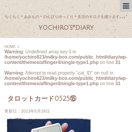
ちくちく＊あみもの＊のんびりゆっくり＊生活のキロクを綴ります｡｡｡*
yochiro's*diary
HOME
>
Warning
: Undefined array key 0 in
/home/yochiro823/milky-box.com/public_html/diary/wp-
content/themes/affinger4/single-type1.php
on line
31
Warning
: Attempt to read property "cat_ID" on null in
/home/yochiro823/milky-box.com/public_html/diary/wp-
content/themes/affinger4/single-type1.php
on line
31
タロットカード0525⑮
更新日：
2023年5月28日