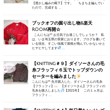
【透かし編みの靴下】です。 ちまちま編んでい
たので、完成する ...
ブックオフの掘り出し物&楽天
ROOM再開☆
こんにちは** お元気でお過ごしでしょうか？ 私
は、いま埼玉県の実家におります。ブログを書いて
いる現在、すごい強風で屋根が飛んでいかないかと
ヒヤヒヤしてます
...
【knitting＃９】ダイソーさんの毛
糸フラッフィ６玉でトップダウンの
セーターを編みました
こんにちは** 先月購入した、ダイソーさんの毛糸
【フラッフィ】↓↓ 【ダイソーさん】フラッフィの
毛糸を購入しました
【2021年】 この１ヵ月は、
フラッフィ ...