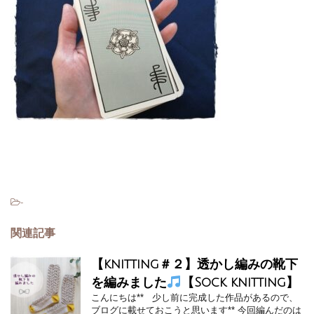
-
関連記事
【knitting＃２】透かし編みの靴下
を編みました
【Sock knitting】
こんにちは** 少し前に完成した作品があるので、
ブログに載せておこうと思います** 今回編んだのは