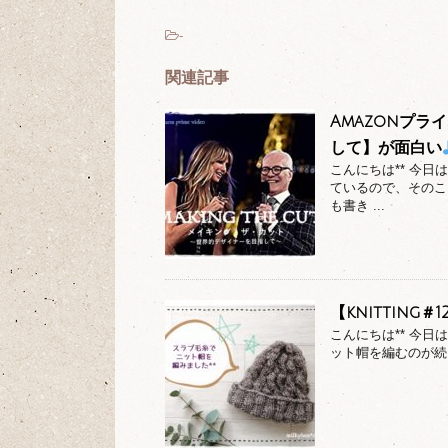
-
関連記事
Amazonプ
して】が面白い
こんにちは** 今
ているので、そのこ
も書き ...
【knitting
こんにちは** 今日
ット帽を編むのが続