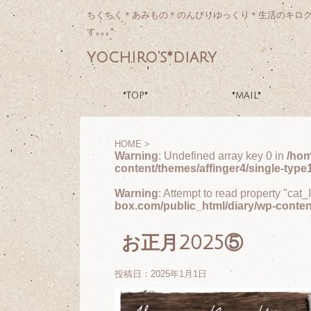
ちくちく＊あみもの＊のんびりゆっくり＊生活のキロ
す｡｡｡*
yochiro's*diary
*TOP*
*MAIL*
HOME
>
Warning
: Undefined array key 0 in
/hom
content/themes/affinger4/single-type
Warning
: Attempt to read property "cat_
box.com/public_html/diary/wp-conten
お正月2025⑤
投稿日：
2025年1月1日