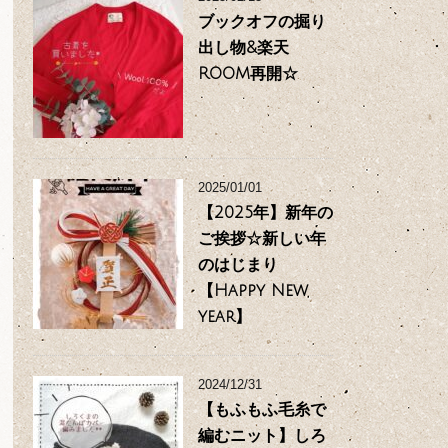
ブックオフの掘り
出し物&楽天
ROOM再開☆
2025/01/01
【2025年】新年の
ご挨拶☆新しい年
のはじまり
【Happy New
year】
2024/12/31
【もふもふ毛糸で
編むニット】しろ