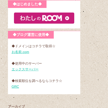
◆はじめました◆
◆ブログ運営に使用◆
◆ドメインはコチラで取得☆
お名前.com
◆使用中のサーバー
エックスサーバー
◆検索順位を調べるならコチラ☆
GRC
アーカイブ