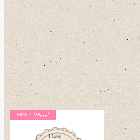
about me｡｡｡*