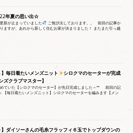
22年夏の思い出☆
更新が止まっていました
ご無沙汰しております。。 前回の記事か
りますが、あれから新しく住むお家が決まりました！ またまた引っ越
g＃４】毎日着たいメンズニット
シロクマのセーターが完成
ンズクラブマスター】
み進めていた【シロクマのセーター】が先日完成しました～** 前回の記
↓ 【毎日着たいメンズニット】シロクマのセーターを編みます【メン
g＃９】ダイソーさんの毛糸フラッフィ６玉でトップダウンの