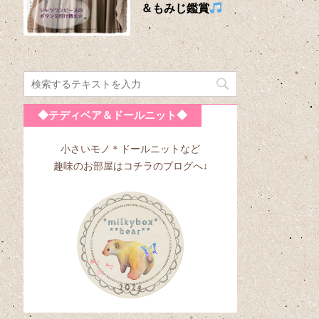
＆もみじ鑑賞
◆テディベア＆ドールニット◆
小さいモノ＊ドールニットなど
趣味のお部屋はコチラのブログへ↓