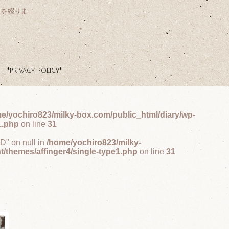
クを綴りま
*privacy policy*
e/yochiro823/milky-box.com/public_html/diary/wp-
1.php
on line
31
ID" on null in
/home/yochiro823/milky-
t/themes/affinger4/single-type1.php
on line
31