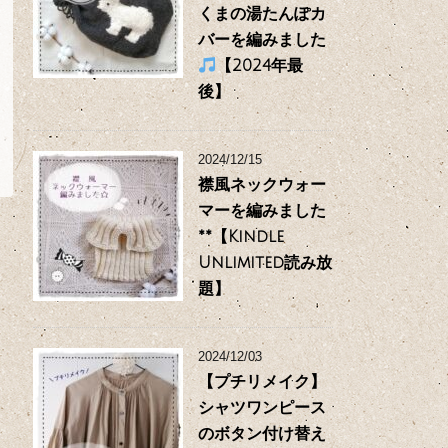
くまの湯たんぽカ
バーを編みました
【2024年最
後】
2024/12/15
襟風ネックウォー
マーを編みました
**【Kindle
Unlimited読み放
題】
2024/12/03
【プチリメイク】
シャツワンピース
のボタン付け替え