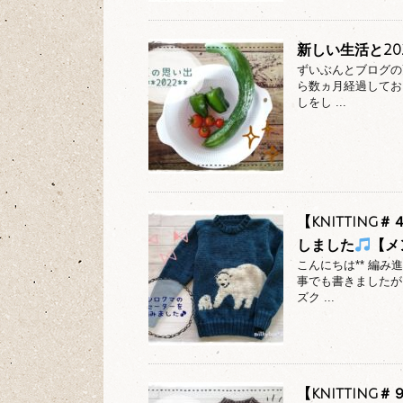
新しい生活と20
ずいぶんとブログの
ら数ヵ月経過してお
しをし ...
【knittin
しました
【メ
こんにちは** 編
事でも書きましたが
ズク ...
【knittin