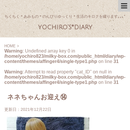
ちくちく＊あみもの＊のんびりゆっくり＊生活のキロクを綴ります｡｡｡*
yochiro's*diary
HOME
>
Warning
: Undefined array key 0 in
/home/yochiro823/milky-box.com/public_html/diary/wp-
content/themes/affinger4/single-type1.php
on line
31
Warning
: Attempt to read property "cat_ID" on null in
/home/yochiro823/milky-box.com/public_html/diary/wp-
content/themes/affinger4/single-type1.php
on line
31
ネネちゃんお迎え⑭
更新日：
2021年12月22日