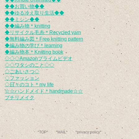
◆◆お買い物◆◆
◆◆ゆる冷え取り生活◆◆
◆◆ミシン◆◆
◆◆編み物＊knitting
◆リサイクル毛糸＊Recycled yarn
◆無料編み図＊Free knitting pattern
◆編み物の学び＊learning
◆編み物本＊Knitting book
◇◇◇Amazonプライムビデオ
◇◇ワタシのこと◇◇
◇ごあいさつ◇
◇ファッション
◇日々のコト＊my life
☆☆ハンドメイド＊handmade☆☆
プチリメイク
*TOP*
*MAIL*
*privacy policy*