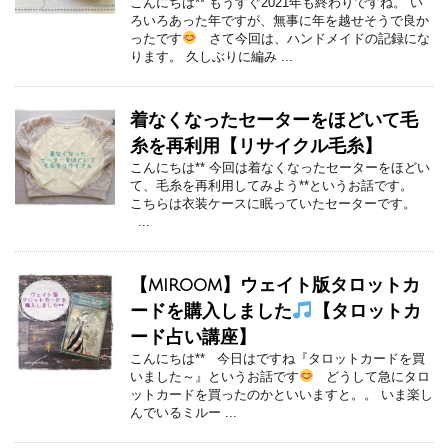
こんにちは** もうすぐ2021年も終わりですね。 い
ろいろあった年ですが、無事に年を越せそうで良か
ったです
さて今回は、ハンドメイドの記録にな
ります。 久しぶりに編み ...
着なくなったセーターをほどいて毛
糸を再利用【リサイクル毛糸】
こんにちは** 今回は着なくなったセーターをほどい
て、毛糸を再利用してみよう**というお話です。
こちらは衣装ケースに眠っていたセーターです。
...
【miroom】ウェイト版タロットカ
ードを購入しました
【タロットカ
ード占い講座】
こんにちは** 今日はですね『タロットカードを買
いました～』というお話です
どうして急にタロ
ットカードを買ったのかといいますと。。 いま楽し
んでいるミルー ...