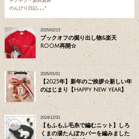
チクチク・あみあみ
のんびり日記｡｡｡*
2025/02/13
ブックオフの掘り出し物&楽天
ROOM再開☆
2025/01/01
【2025年】新年のご挨拶☆新しい年
のはじまり【Happy New year】
2024/12/31
【もふもふ毛糸で編むニット】しろ
くまの湯たんぽカバーを編みました