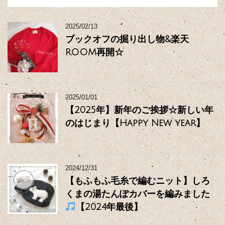
2025/02/13
ブックオフの掘り出し物&楽天
ROOM再開☆
2025/01/01
【2025年】新年のご挨拶☆新しい年
のはじまり【Happy New year】
2024/12/31
【もふもふ毛糸で編むニット】しろ
くまの湯たんぽカバーを編みました
【2024年最後】