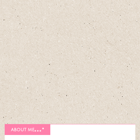
about me｡｡｡*