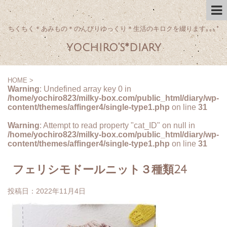
ちくちく＊あみもの＊のんびりゆっくり＊生活のキロクを綴ります｡｡｡*
yochiro's*diary
HOME
>
Warning
: Undefined array key 0 in
/home/yochiro823/milky-box.com/public_html/diary/wp-
content/themes/affinger4/single-type1.php
on line
31
Warning
: Attempt to read property "cat_ID" on null in
/home/yochiro823/milky-box.com/public_html/diary/wp-
content/themes/affinger4/single-type1.php
on line
31
フェリシモドールニット３種類24
投稿日：
2022年11月4日