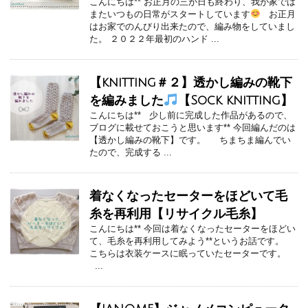
こんにちは** お正月の三が日も終わり、我が家では
またいつもの日常がスタートしています
お正月
はお家でのんびり出来たので、編み物をしていまし
た。 ２０２２年最初のハンド ...
【knitting＃２】透かし編みの靴下
を編みました
【Sock knitting】
こんにちは** 少し前に完成した作品があるので、
ブログに載せておこうと思います** 今回編んだのは
【透かし編みの靴下】です。 ちまちま編んでい
たので、完成する ...
着なくなったセーターをほどいて毛
糸を再利用【リサイクル毛糸】
こんにちは** 今回は着なくなったセーターをほどい
て、毛糸を再利用してみよう**というお話です。
こちらは衣装ケースに眠っていたセーターです。
...