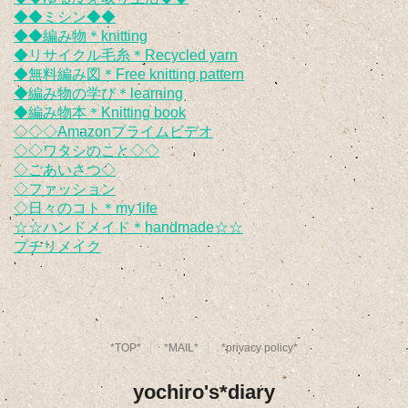
◆◆ミシン◆◆
◆◆編み物＊knitting
◆リサイクル毛糸＊Recycled yarn
◆無料編み図＊Free knitting pattern
◆編み物の学び＊learning
◆編み物本＊Knitting book
◇◇◇Amazonプライムビデオ
◇◇ワタシのこと◇◇
◇ごあいさつ◇
◇ファッション
◇日々のコト＊my life
☆☆ハンドメイド＊handmade☆☆
プチリメイク
*TOP*
*MAIL*
*privacy policy*
yochiro's*diary