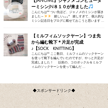
【JANOME】ジャノメコンピュータ
ーミシンJN８１０が来ました
こんにちは** つい先ほど、ジャノメのミシンが届き
ました～
嬉しい｡｡｡* 嬉しすぎて、個人的な
ミシン記念日をブログに載せておこうと思います ...
【ミルフィムソックヤーン】つま先
から編む靴下＊片足が完成
♪【sock knitting】
こんにちは** ここ数日、ミルフィムのソックヤーン
を使って靴下を編んでいたのですが、やっと片足が
完成しました！ 以前の、コロポックル＆ミルフ
ィムのソックヤーンを使って編んだ ...
◆スポンサードリンク◆