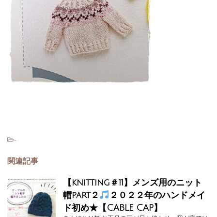
-
関連記事
【knitting＃11】メンズ用のニット
帽part２
２０２２年のハンドメイ
ド初め★【CABLE CAP】