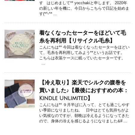
す はじめまして** yocchakiと申します。 2020年
の新しい年を機に、今日からこちらで日記を始めま
す(*^-^* ...
着なくなったセーターをほどいて毛
糸を再利用【リサイクル毛糸】
こんにちは** 今回は着なくなったセーターをほどい
て、毛糸を再利用してみよう**というお話です。
こちらは衣装ケースに眠っていたセーターです。
...
【冷え取り】楽天でシルクの腹巻を
買いました♪【最後におすすめの本：
Kindle Unlimited】
こんにちは** ９月半ばに入って、とても過ごしやす
い季節になりましたね。 日中はとても気持ちがよ
い気候なのですが、朝晩は冷えるようになってきた
ので、身体の冷えを感じるようになりました&# ...