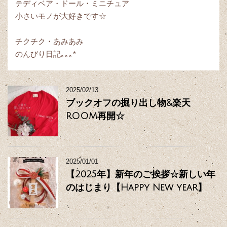
テディベア・ドール・ミニチュア
小さいモノが大好きです☆
チクチク・あみあみ
のんびり日記｡｡｡*
2025/02/13
ブックオフの掘り出し物&楽天
ROOM再開☆
2025/01/01
【2025年】新年のご挨拶☆新しい年
のはじまり【Happy New year】