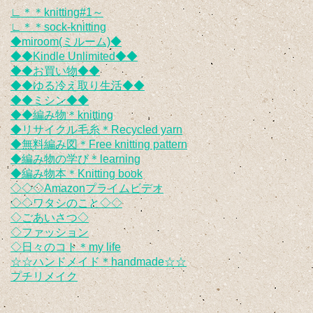
∟＊＊knitting#1～
∟＊＊sock-knitting
◆miroom(ミルーム)◆
◆◆Kindle Unlimited◆◆
◆◆お買い物◆◆
◆◆ゆる冷え取り生活◆◆
◆◆ミシン◆◆
◆◆編み物＊knitting
◆リサイクル毛糸＊Recycled yarn
◆無料編み図＊Free knitting pattern
◆編み物の学び＊learning
◆編み物本＊Knitting book
◇◇◇Amazonプライムビデオ
◇◇ワタシのこと◇◇
◇ごあいさつ◇
◇ファッション
◇日々のコト＊my life
☆☆ハンドメイド＊handmade☆☆
プチリメイク