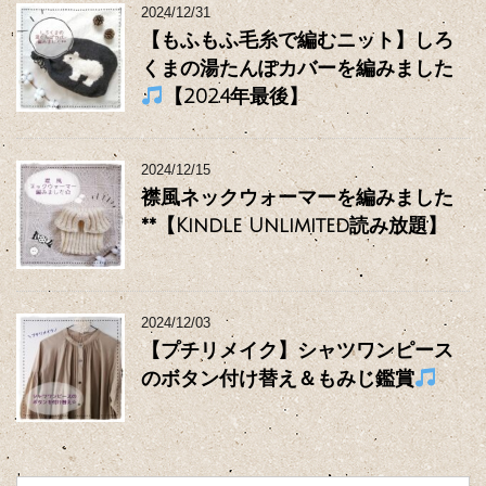
2024/12/31
【もふもふ毛糸で編むニット】しろ
くまの湯たんぽカバーを編みました
【2024年最後】
2024/12/15
襟風ネックウォーマーを編みました
**【Kindle Unlimited読み放題】
2024/12/03
【プチリメイク】シャツワンピース
のボタン付け替え＆もみじ鑑賞