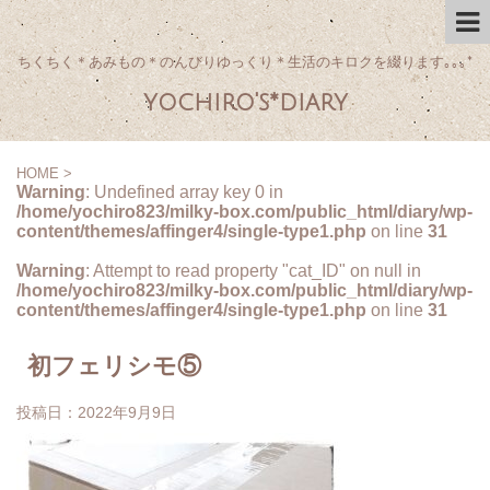
ちくちく＊あみもの＊のんびりゆっくり＊生活のキロクを綴ります｡｡｡*
yochiro's*diary
HOME
>
Warning
: Undefined array key 0 in
/home/yochiro823/milky-box.com/public_html/diary/wp-
content/themes/affinger4/single-type1.php
on line
31
Warning
: Attempt to read property "cat_ID" on null in
/home/yochiro823/milky-box.com/public_html/diary/wp-
content/themes/affinger4/single-type1.php
on line
31
初フェリシモ⑤
投稿日：
2022年9月9日