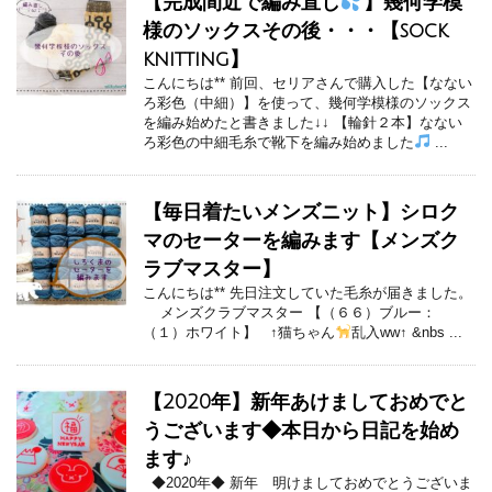
【完成間近で編み直し
】幾何学模
様のソックスその後・・・【sock
knitting】
こんにちは** 前回、セリアさんで購入した【なない
ろ彩色（中細）】を使って、幾何学模様のソックス
を編み始めたと書きました↓↓ 【輪針２本】なない
ろ彩色の中細毛糸で靴下を編み始めました
...
【毎日着たいメンズニット】シロク
マのセーターを編みます【メンズク
ラブマスター】
こんにちは** 先日注文していた毛糸が届きました。
メンズクラブマスター 【（６６）ブルー：
（１）ホワイト】 ↑猫ちゃん
乱入ww↑ &nbs ...
【2020年】新年あけましておめでと
うございます◆本日から日記を始め
ます♪
◆2020年◆ 新年 明けましておめでとうございま