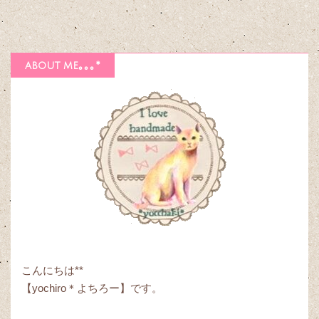
about me｡｡｡*
こんにちは**
【yochiro＊よちろー】です。