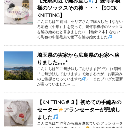
【完成間近で編み直し
】幾何学模
様のソックスその後・・・【sock
knitting】
こんにちは** 前回、セリアさんで購入した【なない
ろ彩色（中細）】を使って、幾何学模様のソックス
を編み始めたと書きました↓↓ 【輪針２本】なない
ろ彩色の中細毛糸で靴下を編み始めました
...
埼玉県の実家から広島県のお家へ戻
りました｡｡｡*
こんにちは** ご無沙汰しております(*^-^*) （↑毎回
「ご無沙汰しております」で始まるのが、お馴染み
のご挨拶となっていますね
） またブログの更新
が滞っていました～ ...
【knitting＃３】初めての手編みの
セーター
アランセーターが完成し
ました
こんにちは** 昨年から編み進めていたアランセータ