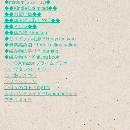
◆miroom(ミルーム)◆
◆◆Kindle Unlimited◆◆
◆◆お買い物◆◆
◆◆ゆる冷え取り生活◆◆
◆◆ミシン◆◆
◆◆編み物＊knitting
◆リサイクル毛糸＊Recycled yarn
◆無料編み図＊Free knitting pattern
◆編み物の学び＊learning
◆編み物本＊Knitting book
◇◇◇Amazonプライムビデオ
◇◇ワタシのこと◇◇
◇ごあいさつ◇
◇ファッション
◇日々のコト＊my life
☆☆ハンドメイド＊handmade☆☆
プチリメイク