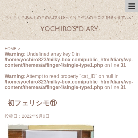
ちくちく＊あみもの＊のんびりゆっくり＊生活のキロクを綴ります｡｡｡*
yochiro's*diary
HOME
>
Warning
: Undefined array key 0 in
/home/yochiro823/milky-box.com/public_html/diary/wp-
content/themes/affinger4/single-type1.php
on line
31
Warning
: Attempt to read property "cat_ID" on null in
/home/yochiro823/milky-box.com/public_html/diary/wp-
content/themes/affinger4/single-type1.php
on line
31
初フェリシモ⑪
投稿日：
2022年9月9日