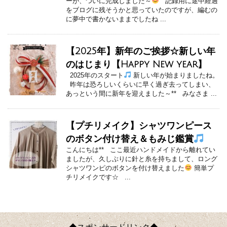
ーが、ついに完成しました～
記録用に途中経過
をブログに残そうかと思っていたのですが、編むの
に夢中で書かないままでしたね ...
【2025年】新年のご挨拶☆新しい年
のはじまり【Happy New year】
2025年のスタート
新しい年が始まりましたね。
昨年は恐ろしいくらいに早く過ぎ去ってしまい、
あっという間に新年を迎えました～** みなさま ...
【プチリメイク】シャツワンピース
のボタン付け替え＆もみじ鑑賞
こんにちは** ここ最近ハンドメイドから離れてい
ましたが、久しぶりに針と糸を持ちまして、ロング
シャツワンピのボタンを付け替えました
簡単プ
チリメイクです☆ ...