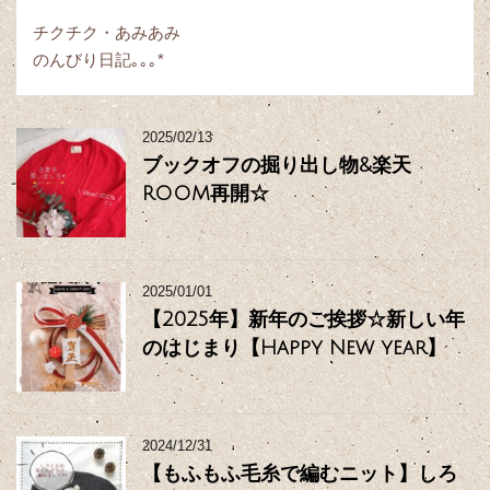
チクチク・あみあみ
のんびり日記｡｡｡*
2025/02/13
ブックオフの掘り出し物&楽天
ROOM再開☆
2025/01/01
【2025年】新年のご挨拶☆新しい年
のはじまり【Happy New year】
2024/12/31
【もふもふ毛糸で編むニット】しろ