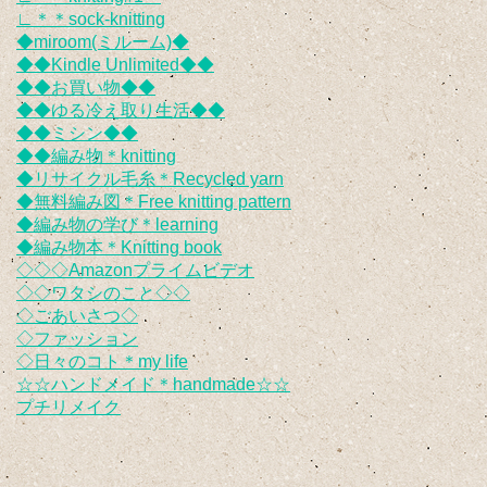
∟＊＊sock-knitting
◆miroom(ミルーム)◆
◆◆Kindle Unlimited◆◆
◆◆お買い物◆◆
◆◆ゆる冷え取り生活◆◆
◆◆ミシン◆◆
◆◆編み物＊knitting
◆リサイクル毛糸＊Recycled yarn
◆無料編み図＊Free knitting pattern
◆編み物の学び＊learning
◆編み物本＊Knitting book
◇◇◇Amazonプライムビデオ
◇◇ワタシのこと◇◇
◇ごあいさつ◇
◇ファッション
◇日々のコト＊my life
☆☆ハンドメイド＊handmade☆☆
プチリメイク