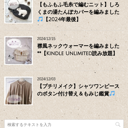
【もふもふ毛糸で編むニット】しろ
くまの湯たんぽカバーを編みました
【2024年最後】
2024/12/15
襟風ネックウォーマーを編みました
**【Kindle Unlimited読み放題】
2024/12/03
【プチリメイク】シャツワンピース
のボタン付け替え＆もみじ鑑賞