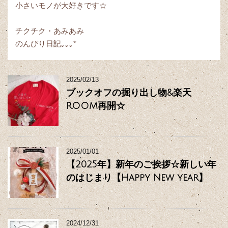
小さいモノが大好きです☆
チクチク・あみあみ
のんびり日記｡｡｡*
2025/02/13
ブックオフの掘り出し物&楽天
ROOM再開☆
2025/01/01
【2025年】新年のご挨拶☆新しい年
のはじまり【Happy New year】
2024/12/31