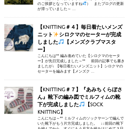
のご挨拶となっていますね
） またブログの更新
が滞っていました～ ...
【knitting＃４】毎日着たいメンズ
ニット
シロクマのセーターが完成
しました
【メンズクラブマスタ
ー】
こんにちは** 編み進めていた【シロクマのセータ
ー】が先日完成しました～** 前回の記事でも書き
ましたが↓ 【毎日着たいメンズニット】シロクマの
セーターを編みます【メンズク ...
【knitting＃７】『あみちくらぼさ
ん』靴下の編み図でミルフィムの靴
下が完成しました
【sock
knitting】
こんにちは～** ミルフィムのソックヤーンで編んで
いた靴下がもう片方完成しました。 ↓↓前回の靴下
を編んでから、すぐにもう片方を編みはじめて３日