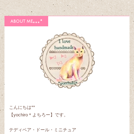
about me｡｡｡*
こんにちは**
【yochiro＊よちろー】です。
テディベア・ドール・ミニチュア