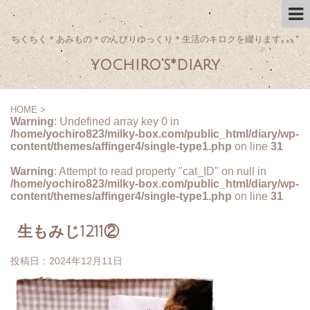
ちくちく＊あみもの＊のんびりゆっくり＊生活のキロクを綴ります｡｡｡*
yochiro's*diary
HOME
>
Warning
: Undefined array key 0 in
/home/yochiro823/milky-box.com/public_html/diary/wp-
content/themes/affinger4/single-type1.php
on line
31
Warning
: Attempt to read property "cat_ID" on null in
/home/yochiro823/milky-box.com/public_html/diary/wp-
content/themes/affinger4/single-type1.php
on line
31
生もみじ1211②
投稿日：
2024年12月11日