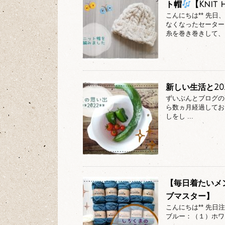
ト帽
【Knit 
こんにちは** 先
なくなったセーター
糸を巻き巻きして、 .
新しい生活と20
ずいぶんとブログの
ら数ヵ月経過してお
しをし ...
【毎日着たいメ
ブマスター】
こんにちは** 先
ブルー：（１）ホワ