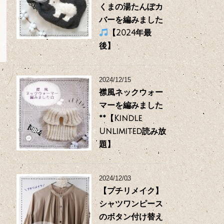
くまの湯たんぽカ
バーを編みました
【2024年最
後】
2024/12/15
襟風ネックウォー
マーを編みました
**【Kindle
Unlimited読み放
題】
2024/12/03
【プチリメイク】
シャツワンピース
のボタン付け替え