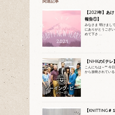
関連記事
【2021年】あ
報告①】
みなさま 明けまし
にありがとうござい
めて下さ ...
【NHKのEテ
こんにちは～** 
から放映されている 【ソー
【knittin