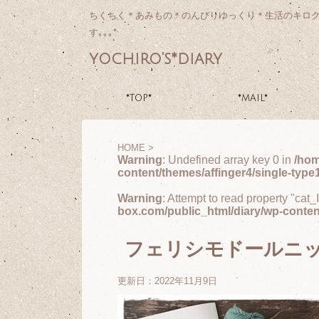
ちくちく＊あみもの＊のんびりゆっくり＊生活のキロ
す｡｡｡*
yochiro's*diary
*TOP*
*MAIL*
HOME
>
Warning
: Undefined array key 0 in
/hom
content/themes/affinger4/single-type
Warning
: Attempt to read property "cat_
box.com/public_html/diary/wp-conten
フェリシモドールニッ
更新日：
2022年11月9日