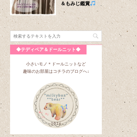
＆もみじ鑑賞
◆テディベア＆ドールニット◆
小さいモノ＊ドールニットなど
趣味のお部屋はコチラのブログへ↓