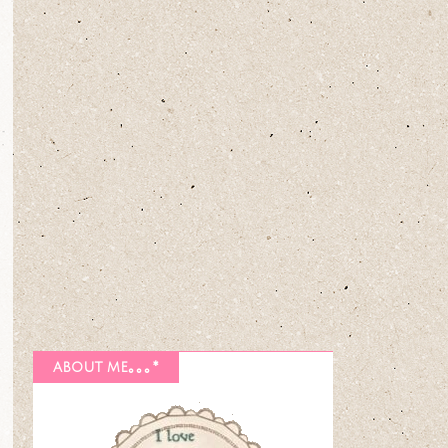
about me｡｡｡*