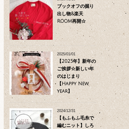
ブックオフの掘り
出し物&楽天
ROOM再開☆
2025/01/01
【2025年】新年の
ご挨拶☆新しい年
のはじまり
【Happy New
year】
2024/12/31
【もふもふ毛糸で
編むニット】しろ