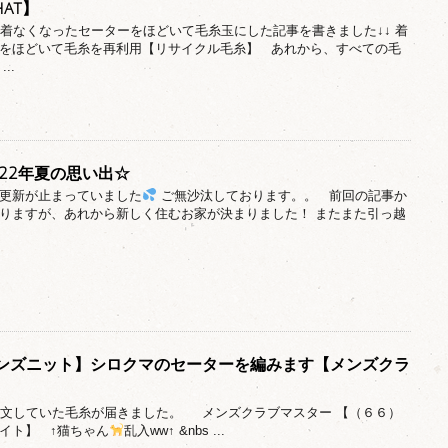
hat】
日、着なくなったセーターをほどいて毛糸玉にした記事を書きました↓↓ 着
をほどいて毛糸を再利用【リサイクル毛糸】 あれから、すべての毛
..
22年夏の思い出☆
更新が止まっていました
ご無沙汰しております。。 前回の記事か
りますが、あれから新しく住むお家が決まりました！ またまた引っ越
ンズニット】シロクマのセーターを編みます【メンズクラ
日注文していた毛糸が届きました。 メンズクラブマスター 【（６６）
イト】 ↑猫ちゃん
乱入ww↑ &nbs ...