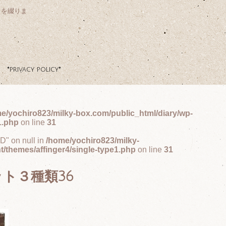
クを綴りま
*privacy policy*
e/yochiro823/milky-box.com/public_html/diary/wp-
1.php
on line
31
ID" on null in
/home/yochiro823/milky-
t/themes/affinger4/single-type1.php
on line
31
ト３種類36