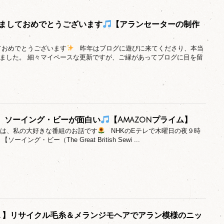
けましておめでとうございます
【アランセーターの制作
ておめでとうございます
昨年はブログに遊びに来てくださり、本当
ました。 細々マイペースな更新ですが、ご縁があってブログに目を留
レ】ソーイング・ビーが面白い
【Amazonプライム】
今日は、私の大好きな番組のお話です
NHKのEテレで木曜日の夜９時
イング・ビー（The Great British Sewi ...
g＃１】リサイクル毛糸＆メランジモヘアでアラン模様のニッ