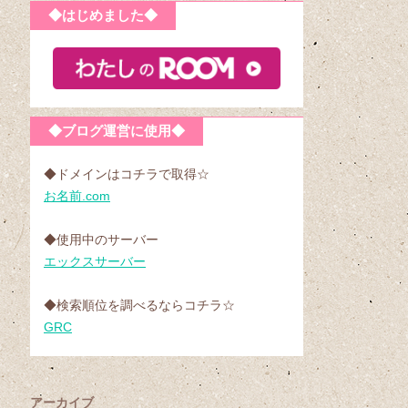
◆はじめました◆
◆ブログ運営に使用◆
◆ドメインはコチラで取得☆
お名前.com
◆使用中のサーバー
エックスサーバー
◆検索順位を調べるならコチラ☆
GRC
アーカイブ