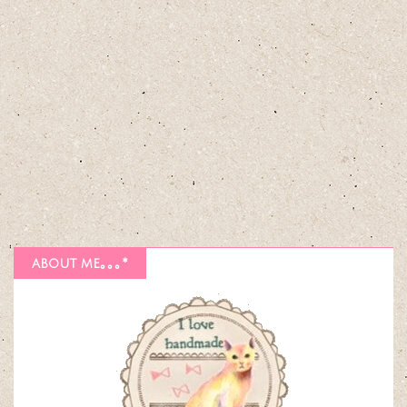
about me｡｡｡*