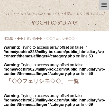
ちくちく＊あみもの＊のんびりゆっくり＊生活のキロクを綴ります｡｡｡*
yochiro's*diary
HOME
>
◆◆お買い物◆◆
>
◇◇フェリシモ◇◇
>
Warning
: Trying to access array offset on false in
/home/yochiro823/milky-box.com/public_html/diary/wp-
content/themes/affinger4/category.php
on line
53
Warning
: Trying to access array offset on false in
/home/yochiro823/milky-box.com/public_html/diary/wp-
content/themes/affinger4/category.php
on line
56
「◇◇フェリシモ◇◇」 一覧
Warning
: Trying to access array offset on false in
/home/yochiro823/milky-box.com/public_html/diary/wp-
content/themes/affinger4/category.php
on line
69