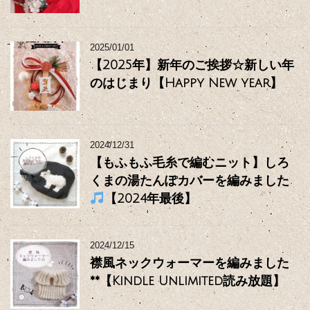
2025/01/01
【2025年】新年のご挨拶☆新しい年
のはじまり【Happy New year】
2024/12/31
【もふもふ毛糸で編むニット】しろ
くまの湯たんぽカバーを編みました
【2024年最後】
2024/12/15
襟風ネックウォーマーを編みました
**【Kindle Unlimited読み放題】