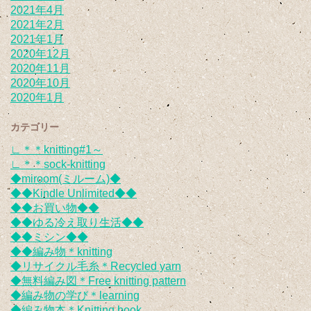
2021年4月
2021年2月
2021年1月
2020年12月
2020年11月
2020年10月
2020年1月
カテゴリー
∟＊＊knitting#1～
∟＊＊sock-knitting
◆miroom(ミルーム)◆
◆◆Kindle Unlimited◆◆
◆◆お買い物◆◆
◆◆ゆる冷え取り生活◆◆
◆◆ミシン◆◆
◆◆編み物＊knitting
◆リサイクル毛糸＊Recycled yarn
◆無料編み図＊Free knitting pattern
◆編み物の学び＊learning
◆編み物本＊Knitting book