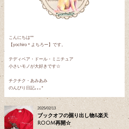
こんにちは**
【yochiro＊よちろー】です。
テディベア・ドール・ミニチュア
小さいモノが大好きです☆
チクチク・あみあみ
のんびり日記｡｡｡*
2025/02/13
ブックオフの掘り出し物&楽天
ROOM再開☆