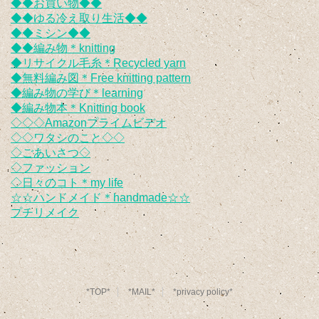
◆◆お買い物◆◆
◆◆ゆる冷え取り生活◆◆
◆◆ミシン◆◆
◆◆編み物＊knitting
◆リサイクル毛糸＊Recycled yarn
◆無料編み図＊Free knitting pattern
◆編み物の学び＊learning
◆編み物本＊Knitting book
◇◇◇Amazonプライムビデオ
◇◇ワタシのこと◇◇
◇ごあいさつ◇
◇ファッション
◇日々のコト＊my life
☆☆ハンドメイド＊handmade☆☆
プチリメイク
*TOP*
*MAIL*
*privacy policy*