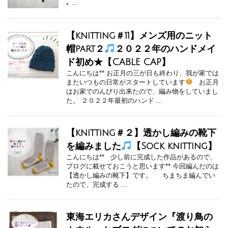
｡ ...
【knitting＃11】メンズ用のニット
帽part２
２０２２年のハンドメイ
ド初め★【CABLE CAP】
こんにちは** お正月の三が日も終わり、我が家では
またいつもの日常がスタートしています
お正月
はお家でのんびり出来たので、編み物をしていまし
た。 ２０２２年最初のハンド ...
【knitting＃２】透かし編みの靴下
を編みました
【Sock knitting】
こんにちは** 少し前に完成した作品があるので、
ブログに載せておこうと思います** 今回編んだのは
【透かし編みの靴下】です。 ちまちま編んでい
たので、完成する ...
東海エリカさんデザイン『渡り鳥の