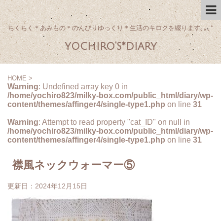
ちくちく＊あみもの＊のんびりゆっくり＊生活のキロクを綴ります｡｡｡*
yochiro's*diary
HOME
>
Warning
: Undefined array key 0 in
/home/yochiro823/milky-box.com/public_html/diary/wp-
content/themes/affinger4/single-type1.php
on line
31
Warning
: Attempt to read property "cat_ID" on null in
/home/yochiro823/milky-box.com/public_html/diary/wp-
content/themes/affinger4/single-type1.php
on line
31
襟風ネックウォーマー⑤
更新日：
2024年12月15日