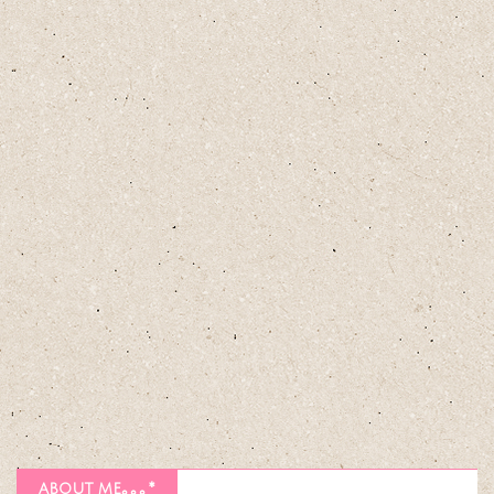
about me｡｡｡*