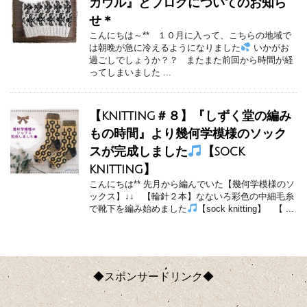
カウル』とブログについてのお知ら
せ＊
こんにちは～** １０月に入って、こちらの地域で
は朝晩が急に冷えるようになりました
いかがお
過ごしでしょうか？？ またまた前回から時間が経
ってしまいました ...
【knitting＃８】『しずく堂の編み
もの時間』より幾何学模様のソック
スが完成しました
【sock
knitting】
こんにちは** 先月から編んでいた【幾何学模様のソ
ックス】↓↓ 【輪針２本】なないろ彩色の中細毛糸
で靴下を編み始めました
【sock knitting】 【 ...
◆スポンサードリンク◆