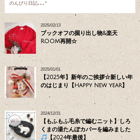
のんびり日記｡｡｡*
2025/02/13
ブックオフの掘り出し物&楽天
ROOM再開☆
2025/01/01
【2025年】新年のご挨拶☆新しい年
のはじまり【Happy New year】
2024/12/31
【もふもふ毛糸で編むニット】しろ
くまの湯たんぽカバーを編みました
【2024年最後】