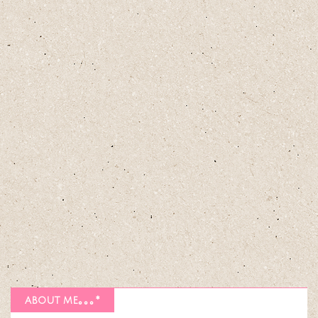
about me｡｡｡*