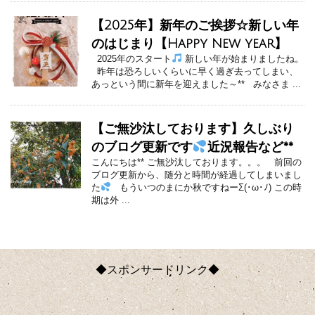
【2025年】新年のご挨拶☆新しい年
のはじまり【Happy New year】
2025年のスタート
新しい年が始まりましたね。
昨年は恐ろしいくらいに早く過ぎ去ってしまい、
あっという間に新年を迎えました～** みなさま ...
【ご無沙汰しております】久しぶり
のブログ更新です
近況報告など**
こんにちは** ご無沙汰しております。。。 前回の
ブログ更新から、随分と時間が経過してしまいまし
た
もういつのまにか秋ですねーΣ(･ω･ﾉ) この時
期は外 ...
◆スポンサードリンク◆