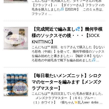
こんにちは** 先月購入した、ダイソーさんの毛糸
【フラッフィ】↓↓ 【ダイソーさん】フラッフィの
毛糸を購入しました
【2021年】 この１ヵ月は、
フラッフィ ...
【完成間近で編み直し
】幾何学模
様のソックスその後・・・【sock
knitting】
こんにちは** 前回、セリアさんで購入した【なない
ろ彩色（中細）】を使って、幾何学模様のソックス
を編み始めたと書きました↓↓ 【輪針２本】なない
ろ彩色の中細毛糸で靴下を編み始めました
...
【毎日着たいメンズニット】シロク
マのセーターを編みます【メンズク
ラブマスター】
こんにちは** 先日注文していた毛糸が届きました。
メンズクラブマスター 【（６６）ブルー：
（１）ホワイト】 ↑猫ちゃん
乱入ww↑ &nbs ...