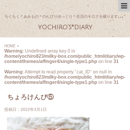
ちくちく＊あみもの＊のんびりゆっくり＊生活のキロクを綴ります｡｡｡*
yochiro's*diary
HOME
>
Warning
: Undefined array key 0 in
/home/yochiro823/milky-box.com/public_html/diary/wp-
content/themes/affinger4/single-type1.php
on line
31
Warning
: Attempt to read property "cat_ID" on null in
/home/yochiro823/milky-box.com/public_html/diary/wp-
content/themes/affinger4/single-type1.php
on line
31
ちょろけんぴ⑤
投稿日：
2022年3月1日