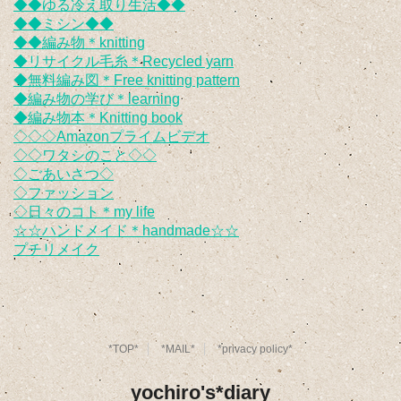
◆◆ゆる冷え取り生活◆◆
◆◆ミシン◆◆
◆◆編み物＊knitting
◆リサイクル毛糸＊Recycled yarn
◆無料編み図＊Free knitting pattern
◆編み物の学び＊learning
◆編み物本＊Knitting book
◇◇◇Amazonプライムビデオ
◇◇ワタシのこと◇◇
◇ごあいさつ◇
◇ファッション
◇日々のコト＊my life
☆☆ハンドメイド＊handmade☆☆
プチリメイク
*TOP*
*MAIL*
*privacy policy*
yochiro's*diary