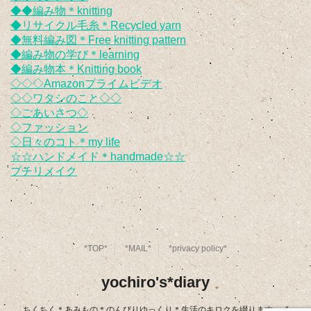
◆◆編み物＊knitting
◆リサイクル毛糸＊Recycled yarn
◆無料編み図＊Free knitting pattern
◆編み物の学び＊learning
◆編み物本＊Knitting book
◇◇◇Amazonプライムビデオ
◇◇ワタシのこと◇◇
◇ごあいさつ◇
◇ファッション
◇日々のコト＊my life
☆☆ハンドメイド＊handmade☆☆
プチリメイク
*TOP*
*MAIL*
*privacy policy*
yochiro's*diary
ちくちく＊あみもの＊のんびりゆっくり＊生活のキロクを綴ります｡｡｡*