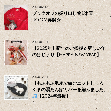
2025/02/13
ブックオフの掘り出し物&楽天
ROOM再開☆
2025/01/01
【2025年】新年のご挨拶☆新しい年
のはじまり【Happy New year】
2024/12/31
【もふもふ毛糸で編むニット】しろ
くまの湯たんぽカバーを編みました
【2024年最後】