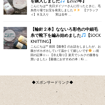
を購入しました
【2021年】
こんにちは** 先日ダイソーさんに行ったときに、毛
糸売り場でお宝を発見しました
【フラッフ
ィ】８玉入り 実は去年 ...
【輪針２本】なないろ彩色の中細毛
糸で靴下を編み始めました
【sock
knitting】
こんにちは** 前回【腹巻】のお話をしましたが、お
腹がポカポカしていて温かくて嬉しいです
↓↓前
回の記事☆↓↓ 【冷え取り】楽天でシルクの腹巻を
買いました♪【最後におすすめの本：Ki ...
◆スポンサードリンク◆