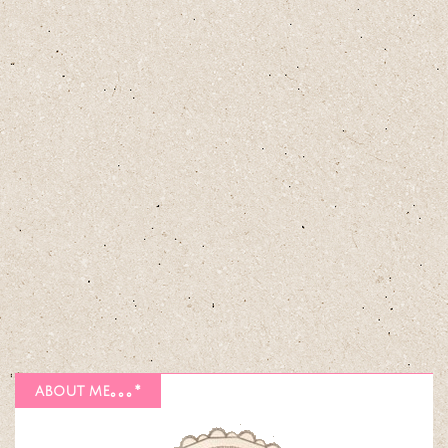
about me｡｡｡*