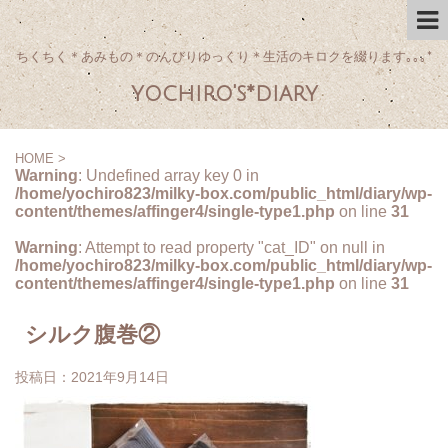
ちくちく＊あみもの＊のんびりゆっくり＊生活のキロクを綴ります｡｡｡*
yochiro's*diary
HOME
>
Warning
: Undefined array key 0 in
/home/yochiro823/milky-box.com/public_html/diary/wp-
content/themes/affinger4/single-type1.php
on line
31
Warning
: Attempt to read property "cat_ID" on null in
/home/yochiro823/milky-box.com/public_html/diary/wp-
content/themes/affinger4/single-type1.php
on line
31
シルク腹巻②
投稿日：
2021年9月14日