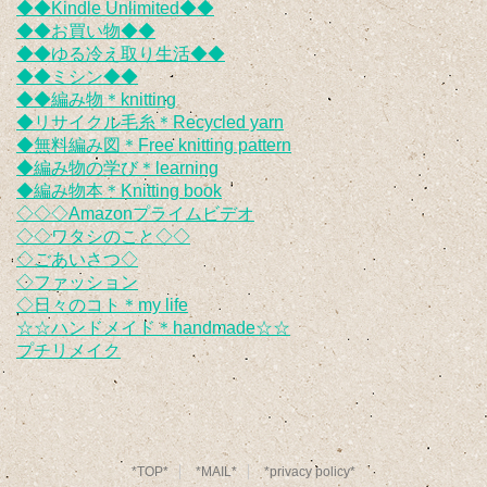
◆◆Kindle Unlimited◆◆
◆◆お買い物◆◆
◆◆ゆる冷え取り生活◆◆
◆◆ミシン◆◆
◆◆編み物＊knitting
◆リサイクル毛糸＊Recycled yarn
◆無料編み図＊Free knitting pattern
◆編み物の学び＊learning
◆編み物本＊Knitting book
◇◇◇Amazonプライムビデオ
◇◇ワタシのこと◇◇
◇ごあいさつ◇
◇ファッション
◇日々のコト＊my life
☆☆ハンドメイド＊handmade☆☆
プチリメイク
*TOP*
*MAIL*
*privacy policy*