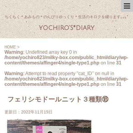
ちくちく＊あみもの＊のんびりゆっくり＊生活のキロクを綴ります｡｡｡*
yochiro's*diary
HOME
>
Warning
: Undefined array key 0 in
/home/yochiro823/milky-box.com/public_html/diary/wp-
content/themes/affinger4/single-type1.php
on line
31
Warning
: Attempt to read property "cat_ID" on null in
/home/yochiro823/milky-box.com/public_html/diary/wp-
content/themes/affinger4/single-type1.php
on line
31
フェリシモドールニット３種類⑱
更新日：
2022年11月19日