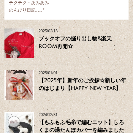
チクチク・あみあみ
のんびり日記｡｡｡*
2025/02/13
ブックオフの掘り出し物&楽天
ROOM再開☆
2025/01/01
【2025年】新年のご挨拶☆新しい年
のはじまり【Happy New year】
2024/12/31
【もふもふ毛糸で編むニット】しろ
くまの湯たんぽカバーを編みました