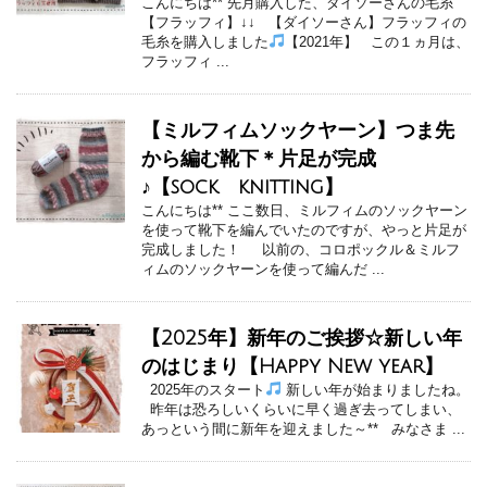
こんにちは** 先月購入した、ダイソーさんの毛糸
【フラッフィ】↓↓ 【ダイソーさん】フラッフィの
毛糸を購入しました
【2021年】 この１ヵ月は、
フラッフィ ...
【ミルフィムソックヤーン】つま先
から編む靴下＊片足が完成
♪【sock knitting】
こんにちは** ここ数日、ミルフィムのソックヤーン
を使って靴下を編んでいたのですが、やっと片足が
完成しました！ 以前の、コロポックル＆ミルフ
ィムのソックヤーンを使って編んだ ...
【2025年】新年のご挨拶☆新しい年
のはじまり【Happy New year】
2025年のスタート
新しい年が始まりましたね。
昨年は恐ろしいくらいに早く過ぎ去ってしまい、
あっという間に新年を迎えました～** みなさま ...