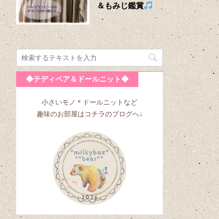
＆もみじ鑑賞
◆テディベア＆ドールニット◆
小さいモノ＊ドールニットなど
趣味のお部屋はコチラのブログへ↓