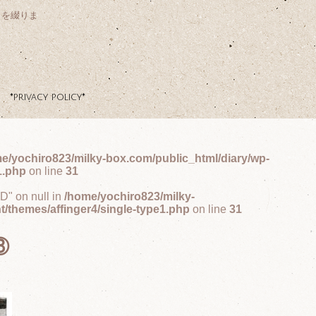
クを綴りま
*privacy policy*
e/yochiro823/milky-box.com/public_html/diary/wp-
1.php
on line
31
ID" on null in
/home/yochiro823/milky-
t/themes/affinger4/single-type1.php
on line
31
⑧