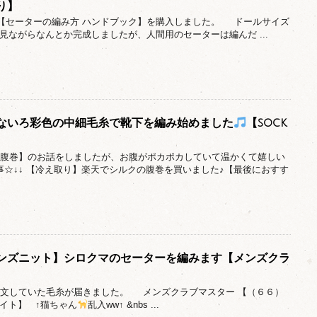
り】
日【セーターの編み方 ハンドブック】を購入しました。 ドールサイズ
見ながらなんとか完成しましたが、人間用のセーターは編んだ ...
ないろ彩色の中細毛糸で靴下を編み始めました
【sock
回【腹巻】のお話をしましたが、お腹がポカポカしていて温かくて嬉しい
事☆↓↓ 【冷え取り】楽天でシルクの腹巻を買いました♪【最後におすす
ンズニット】シロクマのセーターを編みます【メンズクラ
日注文していた毛糸が届きました。 メンズクラブマスター 【（６６）
イト】 ↑猫ちゃん
乱入ww↑ &nbs ...