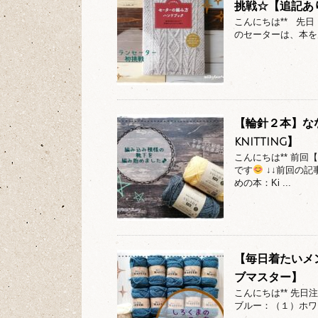
挑戦☆【追記あ
こんにちは** 先
のセーターは、本を
【輪針２本】な
knitting】
こんにちは** 前
です
↓↓前回の記
めの本：Ki ...
【毎日着たいメ
ブマスター】
こんにちは** 先
ブルー：（１）ホワ