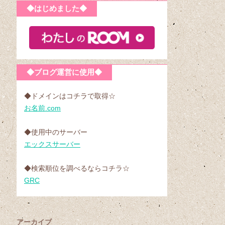
◆はじめました◆
◆ブログ運営に使用◆
◆ドメインはコチラで取得☆
お名前.com
◆使用中のサーバー
エックスサーバー
◆検索順位を調べるならコチラ☆
GRC
アーカイブ