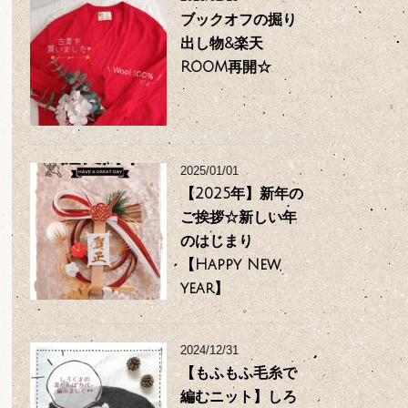
ブックオフの掘り
出し物&楽天
ROOM再開☆
2025/01/01
【2025年】新年の
ご挨拶☆新しい年
のはじまり
【Happy New
year】
2024/12/31
【もふもふ毛糸で
編むニット】しろ