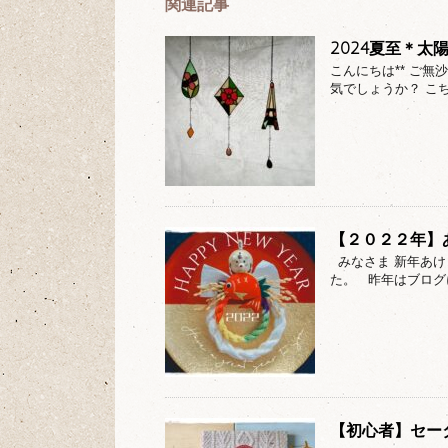
関連記事
2024夏至＊太
こんにちは** ご
気でしょうか？ こ
【２０２２年】
みなさま 新年あけ
た。 昨年はブログ
【初心者】セー