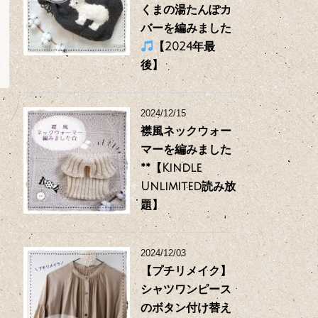
くまの湯たんぽカ
バーを編みました
【2024年最
後】
2024/12/15
襟風ネックウォー
マーを編みました
**【Kindle
Unlimited読み放
題】
2024/12/03
【プチリメイク】
シャツワンピース
のボタン付け替え