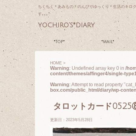
ちくちく＊あみもの＊のんびりゆっくり＊生活のキロ
す｡｡｡*
yochiro's*diary
*TOP*
*MAIL*
HOME
>
Warning
: Undefined array key 0 in
/hom
content/themes/affinger4/single-type
Warning
: Attempt to read property "cat_
box.com/public_html/diary/wp-conten
タロットカード0525
更新日：
2023年5月28日