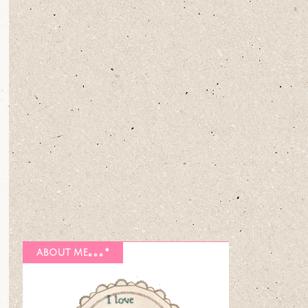
about me｡｡｡*