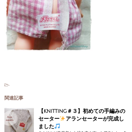
-
関連記事
【knitting＃３】初めての手編みの
セーター
アランセーターが完成し
ました