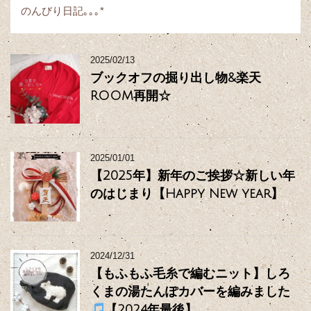
のんびり日記｡｡｡*
2025/02/13
ブックオフの掘り出し物&楽天
ROOM再開☆
2025/01/01
【2025年】新年のご挨拶☆新しい年
のはじまり【Happy New year】
2024/12/31
【もふもふ毛糸で編むニット】しろ
くまの湯たんぽカバーを編みました
【2024年最後】