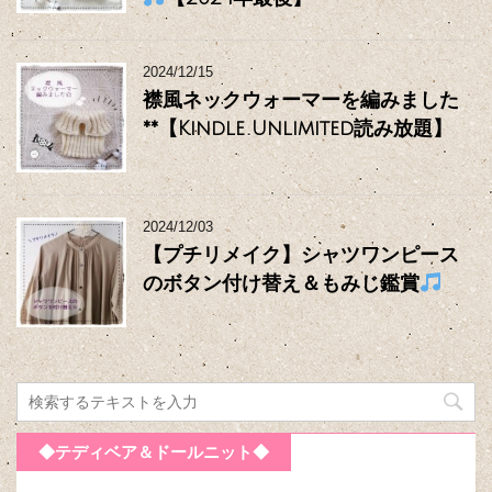
2024/12/15
襟風ネックウォーマーを編みました
**【Kindle Unlimited読み放題】
2024/12/03
【プチリメイク】シャツワンピース
のボタン付け替え＆もみじ鑑賞
◆テディベア＆ドールニット◆