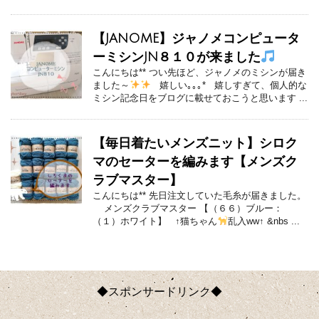
【JANOME】ジャノメコンピュータ
ーミシンJN８１０が来ました
こんにちは** つい先ほど、ジャノメのミシンが届き
ました～
嬉しい｡｡｡* 嬉しすぎて、個人的な
ミシン記念日をブログに載せておこうと思います ...
【毎日着たいメンズニット】シロク
マのセーターを編みます【メンズク
ラブマスター】
こんにちは** 先日注文していた毛糸が届きました。
メンズクラブマスター 【（６６）ブルー：
（１）ホワイト】 ↑猫ちゃん
乱入ww↑ &nbs ...
◆スポンサードリンク◆