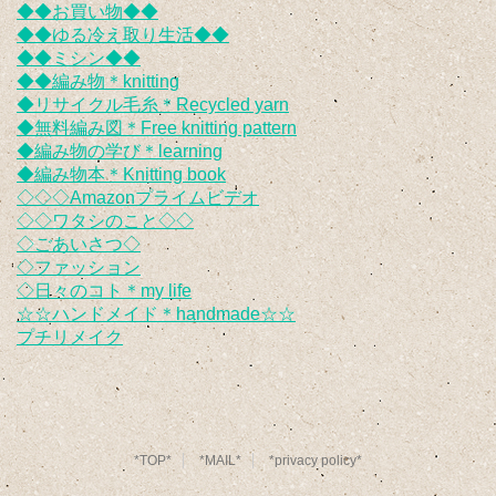
◆◆お買い物◆◆
◆◆ゆる冷え取り生活◆◆
◆◆ミシン◆◆
◆◆編み物＊knitting
◆リサイクル毛糸＊Recycled yarn
◆無料編み図＊Free knitting pattern
◆編み物の学び＊learning
◆編み物本＊Knitting book
◇◇◇Amazonプライムビデオ
◇◇ワタシのこと◇◇
◇ごあいさつ◇
◇ファッション
◇日々のコト＊my life
☆☆ハンドメイド＊handmade☆☆
プチリメイク
*TOP*
*MAIL*
*privacy policy*