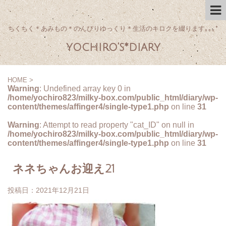
ちくちく＊あみもの＊のんびりゆっくり＊生活のキロクを綴ります｡｡｡*
yochiro's*diary
HOME
>
Warning
: Undefined array key 0 in
/home/yochiro823/milky-box.com/public_html/diary/wp-
content/themes/affinger4/single-type1.php
on line
31
Warning
: Attempt to read property "cat_ID" on null in
/home/yochiro823/milky-box.com/public_html/diary/wp-
content/themes/affinger4/single-type1.php
on line
31
ネネちゃんお迎え21
投稿日：
2021年12月21日