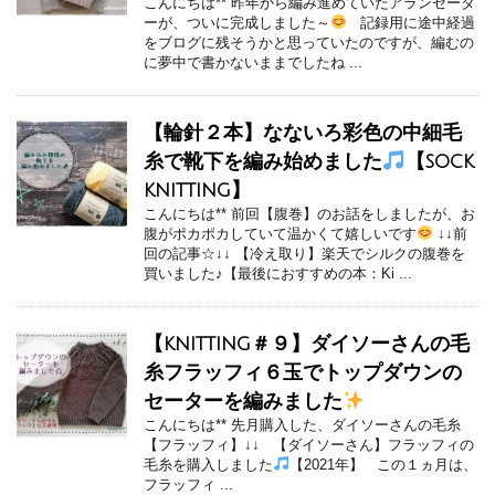
こんにちは** 昨年から編み進めていたアランセータ
ーが、ついに完成しました～
記録用に途中経過
をブログに残そうかと思っていたのですが、編むの
に夢中で書かないままでしたね ...
【輪針２本】なないろ彩色の中細毛
糸で靴下を編み始めました
【sock
knitting】
こんにちは** 前回【腹巻】のお話をしましたが、お
腹がポカポカしていて温かくて嬉しいです
↓↓前
回の記事☆↓↓ 【冷え取り】楽天でシルクの腹巻を
買いました♪【最後におすすめの本：Ki ...
【knitting＃９】ダイソーさんの毛
糸フラッフィ６玉でトップダウンの
セーターを編みました
こんにちは** 先月購入した、ダイソーさんの毛糸
【フラッフィ】↓↓ 【ダイソーさん】フラッフィの
毛糸を購入しました
【2021年】 この１ヵ月は、
フラッフィ ...