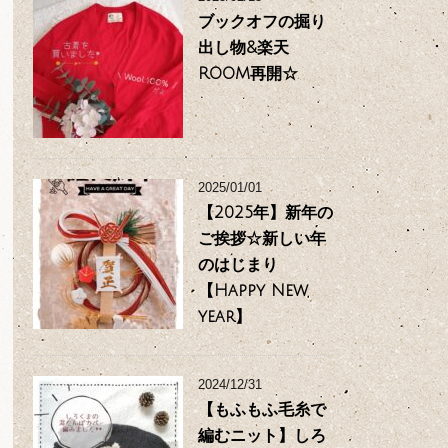
ブックオフの掘り
出し物&楽天
ROOM再開☆
2025/01/01
【2025年】新年の
ご挨拶☆新しい年
のはじまり
【Happy New
year】
2024/12/31
【もふもふ毛糸で
編むニット】しろ