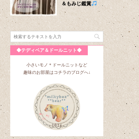
＆もみじ鑑賞
◆テディベア＆ドールニット◆
小さいモノ＊ドールニットなど
趣味のお部屋はコチラのブログへ↓