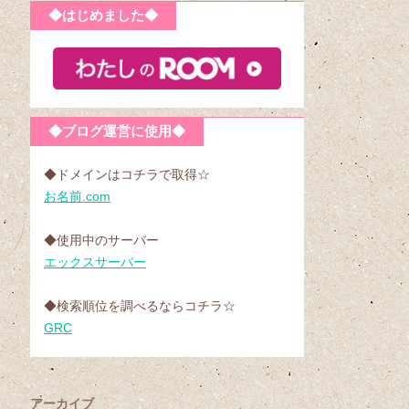
◆はじめました◆
◆ブログ運営に使用◆
◆ドメインはコチラで取得☆
お名前.com
◆使用中のサーバー
エックスサーバー
◆検索順位を調べるならコチラ☆
GRC
アーカイブ