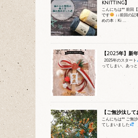
knitting】
こんにちは** 前
です
↓↓前回の記
めの本：Ki ...
【2025年】新
2025年のスタート
ってしまい、あっとい
【ご無沙汰して
こんにちは** ご
てしまいました
も